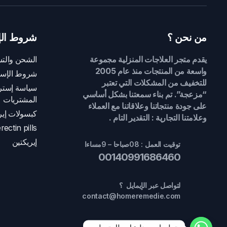
من نحن ؟
شروط الإ
يقدم متجر العلاجات المنزلية مجموعة
الشحن والتس
واسعة من المنتجات منذ عام 2005
شروط الإست
للتخفيف من المشكلات التي تعتبر
سياسة إسترج
“مزعجة”. تم بناء سمعتنا بشكل أساسي
المشتريات
على جودة منتجاتنا وعلاقاتنا مع العملاء
كبسولات إير
وعلامتنا التجارية : التقدير التام .
rectin pills
إيريكتين
توقيت العمل : 08صباحا – 9مساءا
00140991686460
لتواصل عبر الإيمايل ؟
contact@homeremedie.com