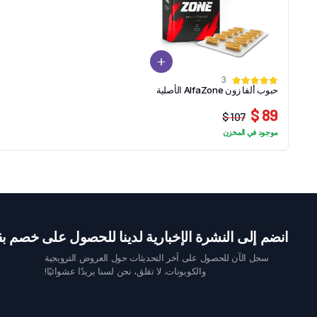
3
حبوب ألفا زون AlfaZone الأصلية
89 $
107 $
السعر
السعر
موجود في المخزن
الحالي
الأصلي
هو:
هو:
107 $.
89 $.
انضم إلى النشرة الإخبارية لدينا للحصول على خصم بقيمة 10 
سجل الآن للحصول على آخر التحديثات حول العروض الترويجية
والكوبونات. لا تقلق، نحن لسنا بريدًا عشوائيًا!