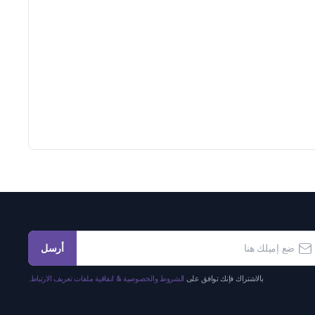
أرسل
بالاشتراك فإنك توافق على
الشروط والخصوصية & اتفاقية ملفات تعريف الارتباط.