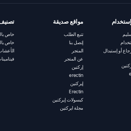
ستخدام
مواقع صديقة
تصنيف 
ليم
تتبع الطلب
خاص بال
خدام
إتصل بنا
خاص بال
اع أو إستبدال
المتجر
الأعشاب
عن المتجر
فيتامينا
كتين
إركتين
e
erectin
إيركتين
Erectin
كبسولات إيركتين
مجلة ايركتين