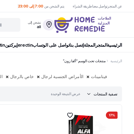
عن المتجر
تواصل معنا
طريقة الشراء
يتم الشحن من
7:00 إلى 23:00
نشحن إلى
all
الرئيسية
المتجر
المجلة
إتصل بنا
تواصل على الوتساب
erectin
إيركتين
tin
الرئيسية
منتجات تحت الوسم “ألفا زون”
فيتامينات
الأمراض الجنسية لرجال
خاص بالرجال
ال
تصفية المنتجات
عرض النتيجة الوحيدة
17%