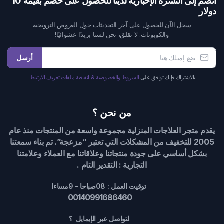
انضم إلى النشرة الإخبارية لدينا للحصول على خصم بقيمة 10
دولار
سجل الآن للحصول على آخر التحديثات حول العروض الترويجية
والكوبونات. لا تقلق، نحن لسنا بريدًا عشوائيًا!
أرسل
بالاشتراك فإنك توافق على
الشروط والخصوصية & اتفاقية ملفات تعريف الارتباط.
من نحن ؟
يقدم متجر العلاجات المنزلية مجموعة واسعة من المنتجات منذ عام
2005 للتخفيف من المشكلات التي تعتبر “مزعجة”. تم بناء سمعتنا
بشكل أساسي على جودة منتجاتنا وعلاقاتنا مع العملاء وعلامتنا
التجارية : التقدير التام .
توقيت العمل : 08صباحا – 9مساءا
00140991686460
لتواصل عبر الإيمايل ؟