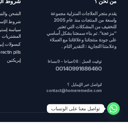
من نحن ؟
شروط الإ
يقدم متجر العلاجات المنزلية مجموعة
الشحن والتس
واسعة من المنتجات منذ عام 2005
شروط الإست
للتخفيف من المشكلات التي تعتبر
سياسة إسترج
“مزعجة”. تم بناء سمعتنا بشكل أساسي
المشتريات
على جودة منتجاتنا وعلاقاتنا مع العملاء
كبسولات إير
وعلامتنا التجارية : التقدير التام .
rectin pills
إيريكتين
توقيت العمل : 08صباحا – 9مساءا
00140991686460
لتواصل عبر الإيمايل ؟
contact@homeremedie.com
تواصل معنا على الوتساب