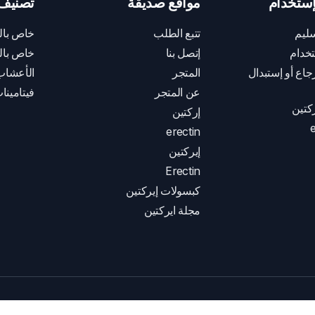
ستخدام
مواقع صديقة
تصنيف 
ليم
تتبع الطلب
خاص بال
خدام
إتصل بنا
خاص بال
اع أو إستبدال
المتجر
الأعشاب
عن المتجر
فيتامينا
كتين
إركتين
e
erectin
إيركتين
Erectin
كبسولات إيركتين
مجلة ايركتين