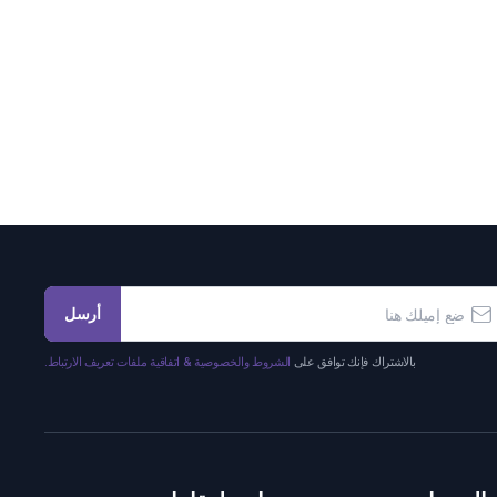
أرسل
بالاشتراك فإنك توافق على
الشروط والخصوصية & اتفاقية ملفات تعريف الارتباط.