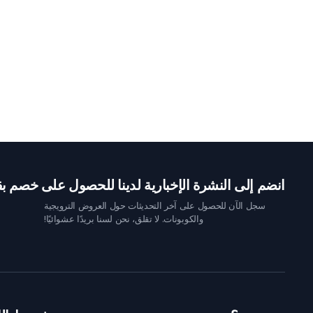
انضم إلى النشرة الإخبارية لدينا للحصول على خصم بقيمة 10 
سجل الآن للحصول على آخر التحديثات حول العروض الترويجية
والكوبونات. لا تقلق، نحن لسنا بريدًا عشوائيًا!