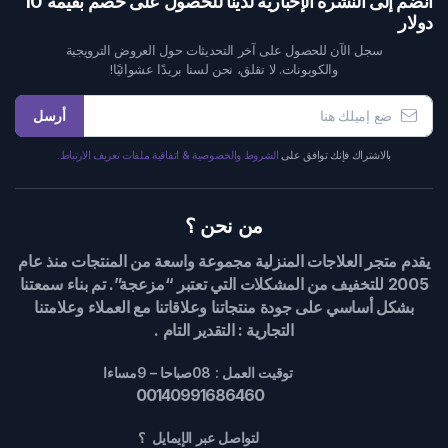
انضم إلى النشرة الإخبارية لدينا للحصول على خصم بقيمة 10
دولار
سجل الآن للحصول على آخر التحديثات حول العروض الترويجية
والكوبونات. لا تقلق، نحن لسنا بريدًا عشوائيًا!
أرسل
بالاشتراك فإنك توافق على
الشروط والخصوصية & اتفاقية ملفات تعريف الارتباط.
من نحن ؟
يقدم متجر العلاجات المنزلية مجموعة واسعة من المنتجات منذ عام
2005 للتخفيف من المشكلات التي تعتبر “مزعجة”. تم بناء سمعتنا
بشكل أساسي على جودة منتجاتنا وعلاقاتنا مع العملاء وعلامتنا
التجارية : التقدير التام .
توقيت العمل : 08صباحا – 9مساءا
00140991686460
لتواصل عبر الإيمايل ؟