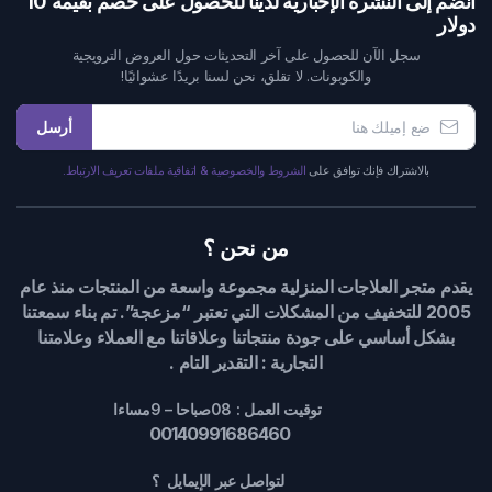
انضم إلى النشرة الإخبارية لدينا للحصول على خصم بقيمة 10
دولار
سجل الآن للحصول على آخر التحديثات حول العروض الترويجية
والكوبونات. لا تقلق، نحن لسنا بريدًا عشوائيًا!
أرسل
بالاشتراك فإنك توافق على
الشروط والخصوصية & اتفاقية ملفات تعريف الارتباط.
من نحن ؟
يقدم متجر العلاجات المنزلية مجموعة واسعة من المنتجات منذ عام
2005 للتخفيف من المشكلات التي تعتبر “مزعجة”. تم بناء سمعتنا
بشكل أساسي على جودة منتجاتنا وعلاقاتنا مع العملاء وعلامتنا
التجارية : التقدير التام .
توقيت العمل : 08صباحا – 9مساءا
00140991686460
لتواصل عبر الإيمايل ؟