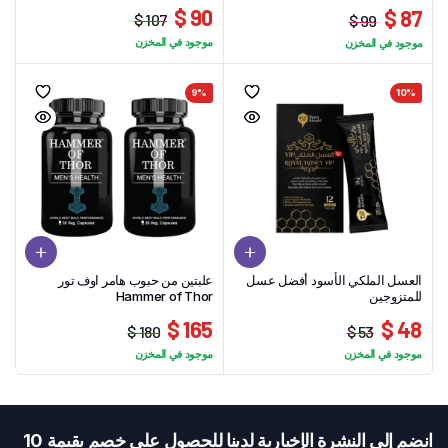
90 $
87 $
107 $
99 $
السعر
السعر
السعر
السعر
موجود في المخزن
موجود في المخزن
الحالي
الأصلي
الحالي
الأصلي
هو:
هو:
هو:
هو:
9%
10%
107 $.
90 $.
99 $.
87 $.
العسل الملكي الأسود أفضل عسل
علبتين من حبوب هامر اوف تور
للمتزوجين
Hammer of Thor
165 $
48 $
180 $
53 $
السعر
السعر
السعر
السعر
موجود في المخزن
موجود في المخزن
الحالي
الأصلي
الحالي
الأصلي
هو:
هو:
هو:
هو:
180 $.
165 $.
48 $.
53 $.
انضم إلى النشرة الإخبارية لدينا للحصول على خصم بقيمة 10