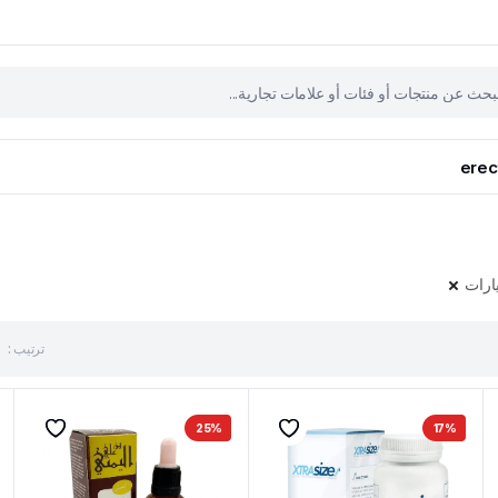
erec
ارات
ترتيب :
25%
17%