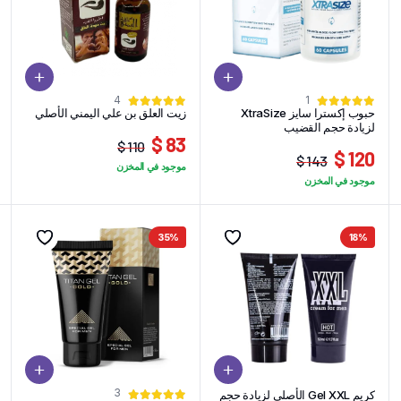
4
1
حبوب إكسترا سايز XtraSize
زيت العلق بن علي اليمني الأصلي
لزيادة حجم القضيب
83 $
110 $
120 $
السعر
السعر
143 $
موجود في المخزن
السعر
السعر
الحالي
الأصلي
موجود في المخزن
الحالي
الأصلي
هو:
هو:
هو:
هو:
110 $.
83 $.
143 $.
120 $.
35%
18%
3
كريم Gel XXL الأصلي لزيادة حجم