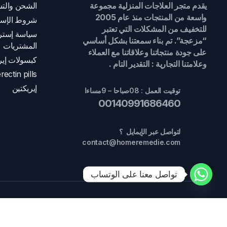
يقدم متجر العلاجات المنزلية مجموعة
الشحن والتس
واسعة من المنتجات منذ عام 2005
شروط الإست
للتخفيف من المشكلات التي تعتبر
سياسة إسترج
“مزعجة”. تم بناء سمعتنا بشكل أساسي
المشتريات
على جودة منتجاتنا وعلاقاتنا مع العملاء
كبسولات إير
وعلامتنا التجارية : التقدير التام .
rectin pills
إيريكتين
توقيت العمل : 08صباحا – 9مساءا
00140991686460
لتواصل عبر الإيمايل ؟
contact@homeremedie.com
تواصل معنا على الوتساب
جميع الحقوق محفوظة 2024 ©
العلاجات المنزلية