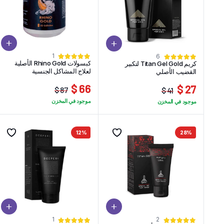
1
6
كبسولات Rhino Gold الأصلية
كريم Titan Gel Gold لتكبير
لعلاج المشاكل الجنسية
القضيب الأصلي
66 $
27 $
87 $
41 $
السعر
السعر
السعر
السعر
موجود في المخزن
موجود في المخزن
الحالي
الأصلي
الحالي
الأصلي
هو:
هو:
هو:
هو:
87 $.
66 $.
27 $.
41 $.
12%
28%
1
2