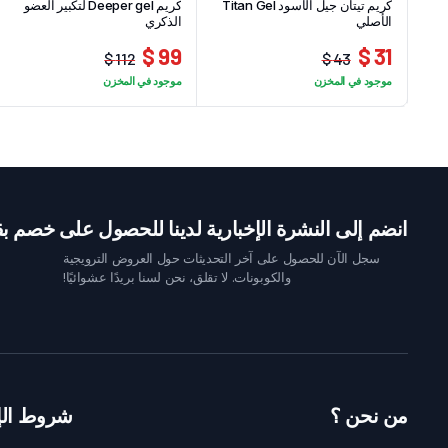
كريم تيتان جيل الأسود Titan Gel
كريم Deeper gel لتكبير العضو
الأصلي
الذكري
99 $
31 $
112 $
43 $
السعر
السعر
السعر
السعر
موجود في المخزن
موجود في المخزن
الحالي
الأصلي
الحالي
الأصلي
هو:
هو:
هو:
هو:
112 $.
99 $.
43 $.
31 $.
انضم إلى النشرة الإخبارية لدينا للحصول على خصم بقيمة 10 
سجل الآن للحصول على آخر التحديثات حول العروض الترويجية
والكوبونات. لا تقلق، نحن لسنا بريدًا عشوائيًا!
من نحن ؟
شروط الإ