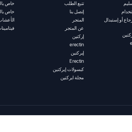
ليم
تتبع الطلب
خاص بال
خدام
إتصل بنا
خاص بال
اع أو إستبدال
المتجر
الأعشاب
عن المتجر
فيتامينا
كتين
إركتين
e
erectin
إيركتين
Erectin
كبسولات إيركتين
مجلة ايركتين