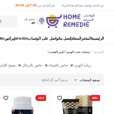
عن المتجر
تواصل معنا
طريقة الشراء
يتم الشحن من
7:00 إلى 23:00
نشحن إلى
all
الرئيسية
المتجر
المجلة
إتصل بنا
تواصل على الوتساب
erectin
إيركتين
tin
الرئيسية
منتجات تحت الوسم “تكبير القضيب”
زيادة الوزن
خاص بالنساء
خاص بالرجال
مسح الإختي
تم
تصفية المنتجات
عرض ⁦11⁩ من كل النتائج
الفرز
حسب
الأحدث
25%
35%