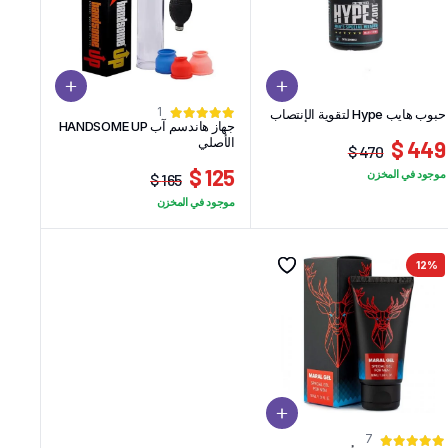
1
حبوب هايب Hype لتقوية الإنتصاب
جهاز هاندسم آب HANDSOME UP
الأصلي
449 $
470 $
السعر
السعر
125 $
موجود في المخزن
165 $
الحالي
الأصلي
السعر
السعر
موجود في المخزن
هو:
هو:
الحالي
الأصلي
449 $.
470 $.
هو:
هو:
165 $.
125 $.
12%
7