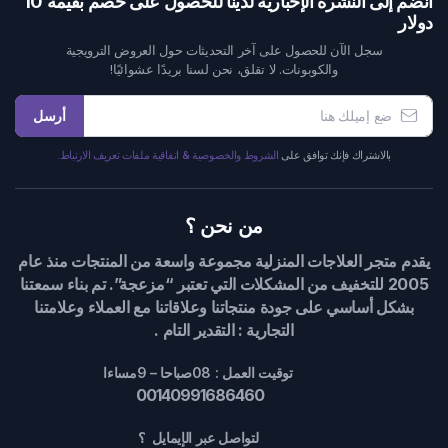
انضم إلى النشرة الإخبارية لدينا للحصول على خصم بقيمة 10
دولار
سجل الآن للحصول على آخر التحديثات حول العروض الترويجية
والكوبونات. لا تقلق، نحن لسنا بريدًا عشوائيًا!
أرسل
بالاشتراك فإنك توافق على
الشروط والخصوصية & اتفاقية ملفات تعريف الارتباط.
من نحن ؟
يقدم متجر العلاجات المنزلية مجموعة واسعة من المنتجات منذ عام
2005 للتخفيف من المشكلات التي تعتبر “مزعجة”. تم بناء سمعتنا
بشكل أساسي على جودة منتجاتنا وعلاقاتنا مع العملاء وعلامتنا
التجارية : التقدير التام .
توقيت العمل : 08صباحا – 9مساءا
00140991686460
لتواصل عبر الإيمايل ؟