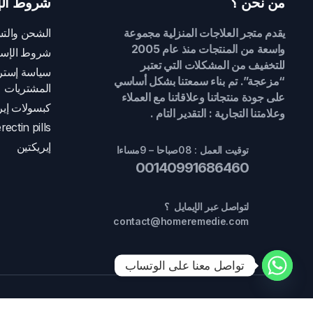
من نحن ؟
شروط الإ
يقدم متجر العلاجات المنزلية مجموعة
الشحن والتس
واسعة من المنتجات منذ عام 2005
شروط الإست
للتخفيف من المشكلات التي تعتبر
سياسة إسترج
“مزعجة”. تم بناء سمعتنا بشكل أساسي
المشتريات
على جودة منتجاتنا وعلاقاتنا مع العملاء
كبسولات إير
وعلامتنا التجارية : التقدير التام .
rectin pills
إيريكتين
توقيت العمل : 08صباحا – 9مساءا
00140991686460
لتواصل عبر الإيمايل ؟
contact@homeremedie.com
تواصل معنا على الوتساب