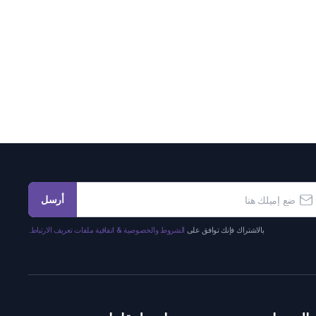
أرسل
بالاشتراك فإنك توافق على
الشروط والخصوصية & اتفاقية ملفات تعريف الارتباط.