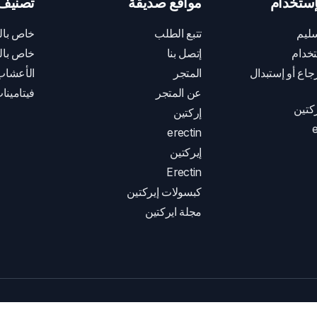
ستخدام
مواقع صديقة
تصنيف 
ليم
تتبع الطلب
خاص بال
خدام
إتصل بنا
خاص بال
اع أو إستبدال
المتجر
الأعشاب
عن المتجر
فيتامينا
كتين
إركتين
e
erectin
إيركتين
Erectin
كبسولات إيركتين
مجلة ايركتين