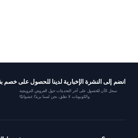
انضم إلى النشرة الإخبارية لدينا للحصول على خصم بقيمة 10 
سجل الآن للحصول على آخر التحديثات حول العروض الترويجية
والكوبونات. لا تقلق، نحن لسنا بريدًا عشوائيًا!