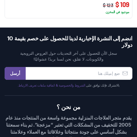
109 $
123 $
السعر
السعر
موجود في المخزن
الحالي
الأصلي
هو:
هو:
123 $.
109 $.
انضم إلى النشرة الإخبارية لدينا للحصول على خصم بقيمة 10
دولار
سجل الآن للحصول على آخر التحديثات حول العروض الترويجية
والكوبونات. لا تقلق، نحن لسنا بريدًا عشوائيًا!
أرسل
بالاشتراك فإنك توافق على
الشروط والخصوصية & اتفاقية ملفات تعريف الارتباط.
من نحن ؟
يقدم متجر العلاجات المنزلية مجموعة واسعة من المنتجات منذ عام
2005 للتخفيف من المشكلات التي تعتبر “مزعجة”. تم بناء سمعتنا
بشكل أساسي على جودة منتجاتنا وعلاقاتنا مع العملاء وعلامتنا