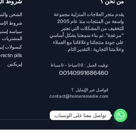
من نحن ؟
شروط الإ
يقدم متجر العلاجات المنزلية مجموعة
الشحن والتس
واسعة من المنتجات منذ عام 2005
شروط الإست
للتخفيف من المشكلات التي تعتبر
سياسة إسترج
“مزعجة”. تم بناء سمعتنا بشكل أساسي
المشتريات
على جودة منتجاتنا وعلاقاتنا مع العملاء
كبسولات إير
وعلامتنا التجارية : التقدير التام .
rectin pills
إيريكتين
توقيت العمل : 08صباحا – 9مساءا
00140991686460
لتواصل عبر الإيمايل ؟
contact@homeremedie.com
تواصل معنا على الوتساب