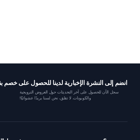
انضم إلى النشرة الإخبارية لدينا للحصول على خصم بقيمة 10 
سجل الآن للحصول على آخر التحديثات حول العروض الترويجية
والكوبونات. لا تقلق، نحن لسنا بريدًا عشوائيًا!