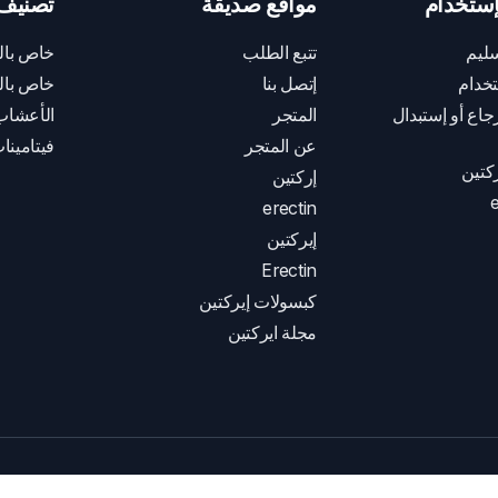
ستخدام
مواقع صديقة
تصنيف 
ليم
تتبع الطلب
خاص بال
خدام
إتصل بنا
خاص بال
اع أو إستبدال
المتجر
الأعشاب
عن المتجر
فيتامينا
كتين
إركتين
e
erectin
إيركتين
Erectin
كبسولات إيركتين
مجلة ايركتين