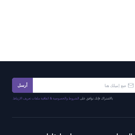
أرسل
بالاشتراك فإنك توافق على
الشروط والخصوصية & اتفاقية ملفات تعريف الارتباط.