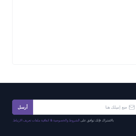
أرسل
بالاشتراك فإنك توافق على
الشروط والخصوصية & اتفاقية ملفات تعريف الارتباط.