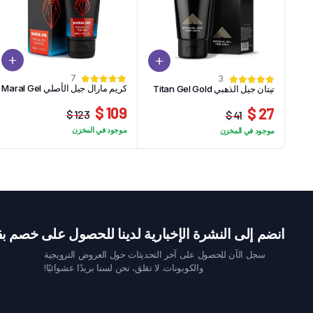
7
3
كريم مارال جيل الأصلي Maral Gel
تيتان جيل الذهبي Titan Gel Gold
109 $
27 $
123 $
41 $
السعر
السعر
السعر
السعر
موجود في المخزن
موجود في المخزن
الحالي
الأصلي
الحالي
الأصلي
هو:
هو:
هو:
هو:
123 $.
109 $.
27 $.
41 $.
انضم إلى النشرة الإخبارية لدينا للحصول على خصم بقيمة 10 
سجل الآن للحصول على آخر التحديثات حول العروض الترويجية
والكوبونات. لا تقلق، نحن لسنا بريدًا عشوائيًا!