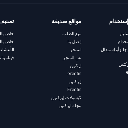
ستخدام
مواقع صديقة
تصنيف 
ليم
تتبع الطلب
خاص بال
خدام
إتصل بنا
خاص بال
اع أو إستبدال
المتجر
الأعشاب
عن المتجر
فيتامينا
كتين
إركتين
e
erectin
إيركتين
Erectin
كبسولات إيركتين
مجلة ايركتين