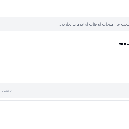
erec
ترتيب :