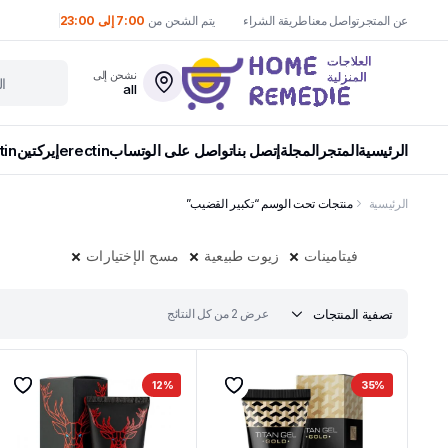
عن المتجر
تواصل معنا
طريقة الشراء
يتم الشحن من
7:00 إلى 23:00
نشحن إلى
all
الرئيسية
المتجر
المجلة
إتصل بنا
تواصل على الوتساب
erectin
إيركتين
tin
الرئيسية
منتجات تحت الوسم “تكبير القضيب”
فيتامينات
زيوت طبيعية
مسح الإختيارات
تم
تصفية المنتجات
عرض ⁦2⁩ من كل النتائج
الفرز
حسب
الأحدث
12%
35%