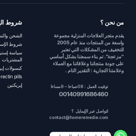
من نحن ؟
شروط الإ
يقدم متجر العلاجات المنزلية مجموعة
الشحن والتس
واسعة من المنتجات منذ عام 2005
شروط الإست
للتخفيف من المشكلات التي تعتبر
سياسة إسترج
“مزعجة”. تم بناء سمعتنا بشكل أساسي
المشتريات
على جودة منتجاتنا وعلاقاتنا مع العملاء
كبسولات إير
وعلامتنا التجارية : التقدير التام .
rectin pills
إيريكتين
توقيت العمل : 08صباحا – 9مساءا
00140991686460
لتواصل عبر الإيمايل ؟
contact@homeremedie.com