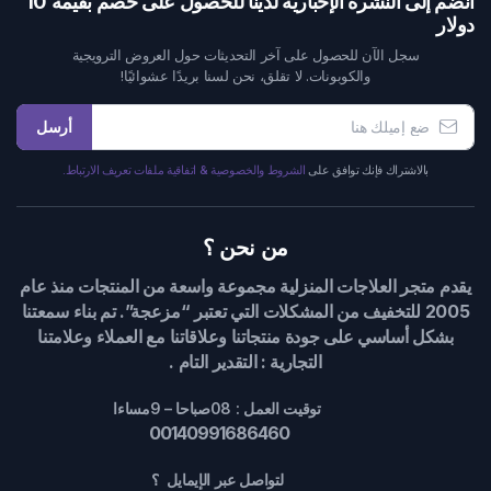
انضم إلى النشرة الإخبارية لدينا للحصول على خصم بقيمة 10
دولار
سجل الآن للحصول على آخر التحديثات حول العروض الترويجية
والكوبونات. لا تقلق، نحن لسنا بريدًا عشوائيًا!
أرسل
بالاشتراك فإنك توافق على
الشروط والخصوصية & اتفاقية ملفات تعريف الارتباط.
من نحن ؟
يقدم متجر العلاجات المنزلية مجموعة واسعة من المنتجات منذ عام
2005 للتخفيف من المشكلات التي تعتبر “مزعجة”. تم بناء سمعتنا
بشكل أساسي على جودة منتجاتنا وعلاقاتنا مع العملاء وعلامتنا
التجارية : التقدير التام .
توقيت العمل : 08صباحا – 9مساءا
00140991686460
لتواصل عبر الإيمايل ؟