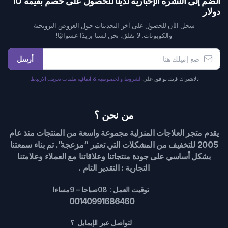
انضم إلى النشرة الإخبارية لدينا للحصول على خصم بقيمة 10
دولار
سجل الآن للحصول على آخر التحديثات حول العروض الترويجية
والكوبونات. لا تقلق، نحن لسنا بريدًا عشوائيًا!
أرسل
بالاشتراك فإنك توافق على
الشروط والخصوصية & اتفاقية ملفات تعريف الارتباط.
من نحن ؟
يقدم متجر العلاجات المنزلية مجموعة واسعة من المنتجات منذ عام
2005 للتخفيف من المشكلات التي تعتبر “مزعجة”. تم بناء سمعتنا
بشكل أساسي على جودة منتجاتنا وعلاقاتنا مع العملاء وعلامتنا
التجارية : التقدير التام .
توقيت العمل : 08صباحا – 9مساءا
00140991686460
لتواصل عبر الإيمايل ؟