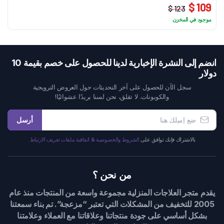
109 $
123 $
السعر
السعر
موجود في المخزن
الحالي
الأصلي
هو:
هو:
123 $.
109 $.
انضم إلى النشرة الإخبارية لدينا للحصول على خصم بقيمة 10
دولار
سجل الآن للحصول على آخر التحديثات حول العروض الترويجية
والكوبونات. لا تقلق، نحن لسنا بريدًا عشوائيًا!
أرسل
بالاشتراك فإنك توافق على
الشروط والخصوصية & اتفاقية ملفات تعريف الارتباط.
من نحن ؟
يقدم متجر العلاجات المنزلية مجموعة واسعة من المنتجات منذ عام
2005 للتخفيف من المشكلات التي تعتبر “مزعجة”. تم بناء سمعتنا
بشكل أساسي على جودة منتجاتنا وعلاقاتنا مع العملاء وعلامتنا