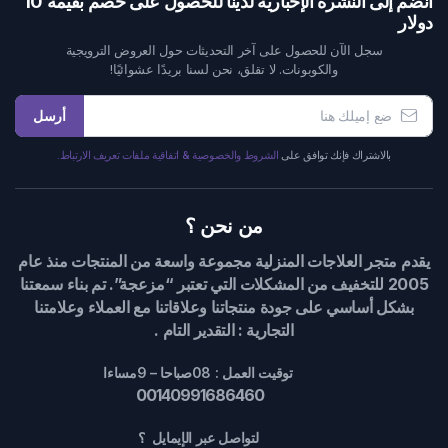
انضم إلى النشرة الإخبارية لدينا للحصول على خصم بقيمة 10
دولار
سجل الآن للحصول على آخر التحديثات حول العروض الترويجية
والكوبونات. لا تقلق، نحن لسنا بريدًا عشوائيًا!
أرسل
بالاشتراك فإنك توافق على
الشروط والخصوصية & اتفاقية ملفات تعريف الارتباط.
من نحن ؟
يقدم متجر العلاجات المنزلية مجموعة واسعة من المنتجات منذ عام
2005 للتخفيف من المشكلات التي تعتبر “مزعجة”. تم بناء سمعتنا
بشكل أساسي على جودة منتجاتنا وعلاقاتنا مع العملاء وعلامتنا
التجارية : التقدير التام .
توقيت العمل : 08صباحا – 9مساءا
00140991686460
لتواصل عبر الإيمايل ؟