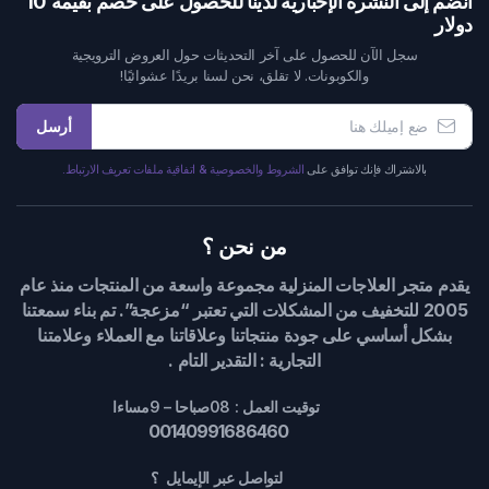
انضم إلى النشرة الإخبارية لدينا للحصول على خصم بقيمة 10
دولار
سجل الآن للحصول على آخر التحديثات حول العروض الترويجية
والكوبونات. لا تقلق، نحن لسنا بريدًا عشوائيًا!
أرسل
بالاشتراك فإنك توافق على
الشروط والخصوصية & اتفاقية ملفات تعريف الارتباط.
من نحن ؟
يقدم متجر العلاجات المنزلية مجموعة واسعة من المنتجات منذ عام
2005 للتخفيف من المشكلات التي تعتبر “مزعجة”. تم بناء سمعتنا
بشكل أساسي على جودة منتجاتنا وعلاقاتنا مع العملاء وعلامتنا
التجارية : التقدير التام .
توقيت العمل : 08صباحا – 9مساءا
00140991686460
لتواصل عبر الإيمايل ؟