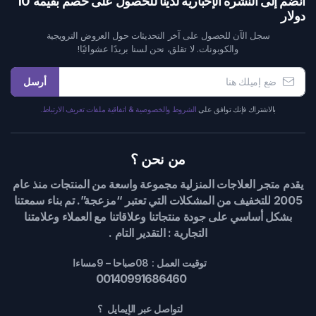
انضم إلى النشرة الإخبارية لدينا للحصول على خصم بقيمة 10
دولار
سجل الآن للحصول على آخر التحديثات حول العروض الترويجية
والكوبونات. لا تقلق، نحن لسنا بريدًا عشوائيًا!
أرسل
بالاشتراك فإنك توافق على
الشروط والخصوصية & اتفاقية ملفات تعريف الارتباط.
من نحن ؟
يقدم متجر العلاجات المنزلية مجموعة واسعة من المنتجات منذ عام
2005 للتخفيف من المشكلات التي تعتبر “مزعجة”. تم بناء سمعتنا
بشكل أساسي على جودة منتجاتنا وعلاقاتنا مع العملاء وعلامتنا
التجارية : التقدير التام .
توقيت العمل : 08صباحا – 9مساءا
00140991686460
لتواصل عبر الإيمايل ؟