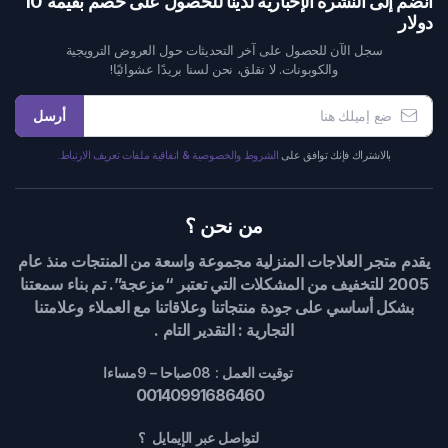
انضم إلى النشرة الإخبارية لدينا للحصول على خصم بقيمة 10
دولار
سجل الآن للحصول على آخر التحديثات حول العروض الترويجية
والكوبونات. لا تقلق، نحن لسنا بريدًا عشوائيًا!
أرسل
بالاشتراك فإنك توافق على
الشروط والخصوصية & اتفاقية ملفات تعريف الارتباط.
من نحن ؟
يقدم متجر العلاجات المنزلية مجموعة واسعة من المنتجات منذ عام
2005 للتخفيف من المشكلات التي تعتبر “مزعجة”. تم بناء سمعتنا
بشكل أساسي على جودة منتجاتنا وعلاقاتنا مع العملاء وعلامتنا
التجارية : التقدير التام .
توقيت العمل : 08صباحا – 9مساءا
00140991686460
لتواصل عبر الإيمايل ؟