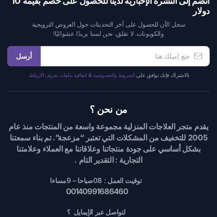
انضم إلى النشرة الإخبارية لدينا للحصول على خصم بقيمة 10
دولار
سجل الآن للحصول على آخر التحديثات حول العروض الترويجية
والكوبونات. لا تقلق، نحن لسنا بريدًا عشوائيًا!
أرسل
بالاشتراك فإنك توافق على
الشروط والخصوصية & اتفاقية ملفات تعريف الارتباط.
من نحن ؟
يقدم متجر العلاجات المنزلية مجموعة واسعة من المنتجات منذ عام
2005 للتخفيف من المشكلات التي تعتبر “مزعجة”. تم بناء سمعتنا
بشكل أساسي على جودة منتجاتنا وعلاقاتنا مع العملاء وعلامتنا
التجارية : التقدير التام .
توقيت العمل : 08صباحا – 9مساءا
00140991686460
لتواصل عبر الإيمايل ؟