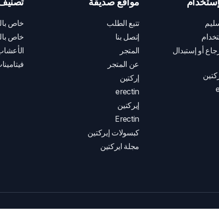
ستخدام
مواقع صديقة
تصنيف 
ليم
تتبع الطلب
خاص بال
خدام
إتصل بنا
خاص بال
اع أو إستبدال
المتجر
الأعشاب
عن المتجر
فيتامينا
كتين
إركتين
e
erectin
إيركتين
Erectin
كبسولات إيركتين
مجلة ايركتين