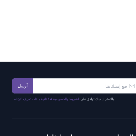
أرسل
بالاشتراك فإنك توافق على
الشروط والخصوصية & اتفاقية ملفات تعريف الارتباط.