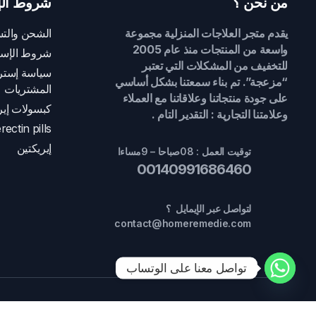
من نحن ؟
شروط الإ
يقدم متجر العلاجات المنزلية مجموعة
الشحن والتس
واسعة من المنتجات منذ عام 2005
شروط الإست
للتخفيف من المشكلات التي تعتبر
سياسة إسترج
“مزعجة”. تم بناء سمعتنا بشكل أساسي
المشتريات
على جودة منتجاتنا وعلاقاتنا مع العملاء
كبسولات إير
وعلامتنا التجارية : التقدير التام .
rectin pills
إيريكتين
توقيت العمل : 08صباحا – 9مساءا
00140991686460
لتواصل عبر الإيمايل ؟
contact@homeremedie.com
تواصل معنا على الوتساب