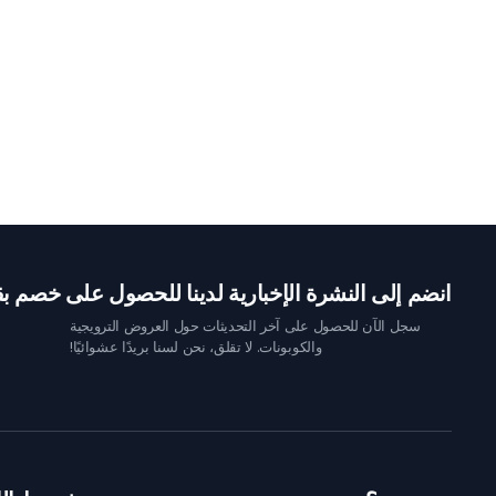
انضم إلى النشرة الإخبارية لدينا للحصول على خصم بقيمة 10 
سجل الآن للحصول على آخر التحديثات حول العروض الترويجية
والكوبونات. لا تقلق، نحن لسنا بريدًا عشوائيًا!