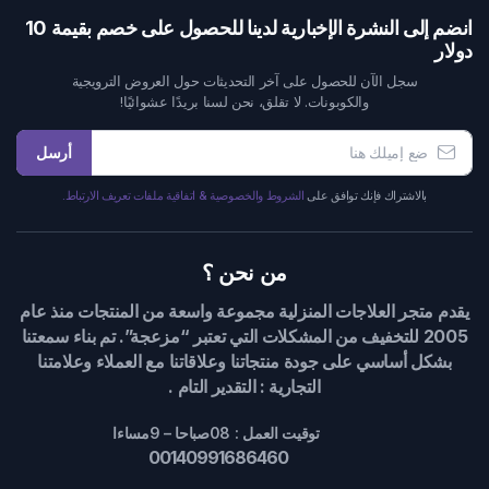
انضم إلى النشرة الإخبارية لدينا للحصول على خصم بقيمة 10
دولار
سجل الآن للحصول على آخر التحديثات حول العروض الترويجية
والكوبونات. لا تقلق، نحن لسنا بريدًا عشوائيًا!
أرسل
بالاشتراك فإنك توافق على
الشروط والخصوصية & اتفاقية ملفات تعريف الارتباط.
من نحن ؟
يقدم متجر العلاجات المنزلية مجموعة واسعة من المنتجات منذ عام
2005 للتخفيف من المشكلات التي تعتبر “مزعجة”. تم بناء سمعتنا
بشكل أساسي على جودة منتجاتنا وعلاقاتنا مع العملاء وعلامتنا
التجارية : التقدير التام .
توقيت العمل : 08صباحا – 9مساءا
00140991686460