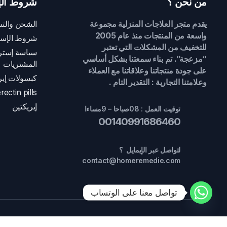
من نحن ؟
شروط الإ
يقدم متجر العلاجات المنزلية مجموعة
الشحن والتس
واسعة من المنتجات منذ عام 2005
شروط الإست
للتخفيف من المشكلات التي تعتبر
سياسة إسترج
“مزعجة”. تم بناء سمعتنا بشكل أساسي
المشتريات
على جودة منتجاتنا وعلاقاتنا مع العملاء
كبسولات إير
وعلامتنا التجارية : التقدير التام .
rectin pills
إيريكتين
توقيت العمل : 08صباحا – 9مساءا
00140991686460
لتواصل عبر الإيمايل ؟
contact@homeremedie.com
تواصل معنا على الوتساب