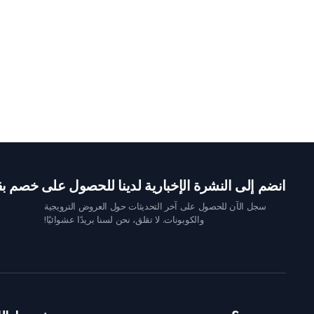
انضم إلى النشرة الإخبارية لدينا للحصول على خصم بقيمة 10 
سجل الآن للحصول على آخر التحديثات حول العروض الترويجية
والكوبونات. لا تقلق، نحن لسنا بريدًا عشوائيًا!