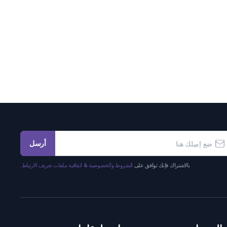
أرسل
بالاشتراك فإنك توافق على
الشروط والخصوصية & اتفاقية ملفات تعريف الارتباط.