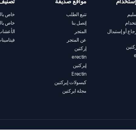
ستخدام
مواقع صديقة
تصنيف 
ليم
تتبع الطلب
خاص بال
خدام
إتصل بنا
خاص بال
اع أو إستبدال
المتجر
الأعشاب
عن المتجر
فيتامينا
كتين
إركتين
e
erectin
إيركتين
Erectin
كبسولات إيركتين
مجلة ايركتين