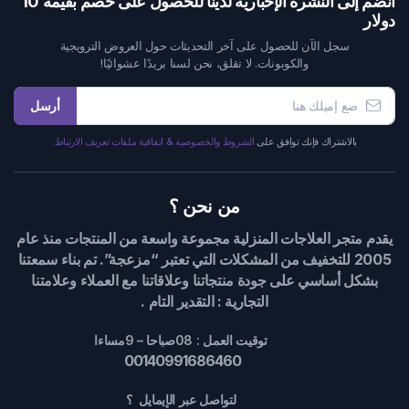
انضم إلى النشرة الإخبارية لدينا للحصول على خصم بقيمة 10
دولار
سجل الآن للحصول على آخر التحديثات حول العروض الترويجية
والكوبونات. لا تقلق، نحن لسنا بريدًا عشوائيًا!
أرسل
بالاشتراك فإنك توافق على
الشروط والخصوصية & اتفاقية ملفات تعريف الارتباط.
من نحن ؟
يقدم متجر العلاجات المنزلية مجموعة واسعة من المنتجات منذ عام
2005 للتخفيف من المشكلات التي تعتبر “مزعجة”. تم بناء سمعتنا
بشكل أساسي على جودة منتجاتنا وعلاقاتنا مع العملاء وعلامتنا
التجارية : التقدير التام .
توقيت العمل : 08صباحا – 9مساءا
00140991686460
لتواصل عبر الإيمايل ؟