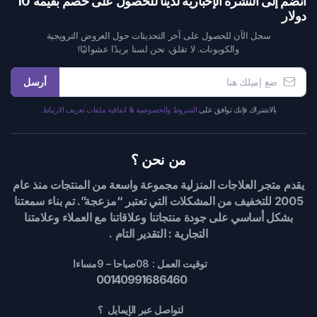
انضم إلى النشرة الإخبارية لدينا للحصول على خصم بقيمة 10
دولار
سجل الآن للحصول على آخر التحديثات حول العروض الترويجية
والكوبونات. لا تقلق، نحن لسنا بريدًا عشوائيًا!
أرسل
بالاشتراك فإنك توافق على
الشروط والخصوصية & اتفاقية ملفات تعريف الارتباط.
من نحن ؟
يقدم متجر العلاجات المنزلية مجموعة واسعة من المنتجات منذ عام
2005 للتخفيف من المشكلات التي تعتبر “مزعجة”. تم بناء سمعتنا
بشكل أساسي على جودة منتجاتنا وعلاقاتنا مع العملاء وعلامتنا
التجارية : التقدير التام .
توقيت العمل : 08صباحا – 9مساءا
00140991686460
لتواصل عبر الإيمايل ؟