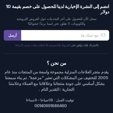
انضم إلى النشرة الإخبارية لدينا للحصول على خصم بقيمة 10
دولار
سجل الآن للحصول على آخر التحديثات حول العروض الترويجية
والكوبونات. لا تقلق، نحن لسنا بريدًا عشوائيًا!
أرسل
بالاشتراك فإنك توافق على
الشروط والخصوصية & اتفاقية ملفات تعريف الارتباط.
من نحن ؟
يقدم متجر العلاجات المنزلية مجموعة واسعة من المنتجات منذ عام
2005 للتخفيف من المشكلات التي تعتبر “مزعجة”. تم بناء سمعتنا
بشكل أساسي على جودة منتجاتنا وعلاقاتنا مع العملاء وعلامتنا
التجارية : التقدير التام .
توقيت العمل : 08صباحا – 9مساءا
00140991686460