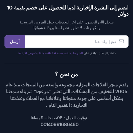
انضم إلى النشرة الإخبارية لدينا للحصول على خصم بقيمة 10
دولار
سجل الآن للحصول على آخر التحديثات حول العروض الترويجية
والكوبونات. لا تقلق، نحن لسنا بريدًا عشوائيًا!
أرسل
بالاشتراك فإنك توافق على
الشروط والخصوصية & اتفاقية ملفات تعريف الارتباط.
من نحن ؟
يقدم متجر العلاجات المنزلية مجموعة واسعة من المنتجات منذ عام
2005 للتخفيف من المشكلات التي تعتبر “مزعجة”. تم بناء سمعتنا
بشكل أساسي على جودة منتجاتنا وعلاقاتنا مع العملاء وعلامتنا
التجارية : التقدير التام .
توقيت العمل : 08صباحا – 9مساءا
00140991686460