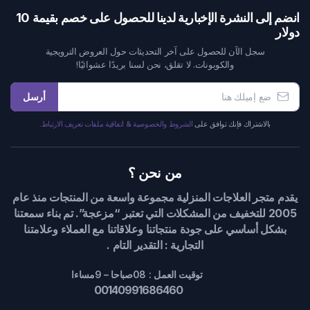
انضم إلى النشرة الإخبارية لدينا للحصول على خصم بقيمة 10
دولار
سجل الآن للحصول على آخر التحديثات حول العروض الترويجية
والكوبونات. لا تقلق، نحن لسنا بريدًا عشوائيًا!
أرسل
بالاشتراك فإنك توافق على
الشروط والخصوصية & اتفاقية ملفات تعريف الارتباط.
من نحن ؟
يقدم متجر العلاجات المنزلية مجموعة واسعة من المنتجات منذ عام
2005 للتخفيف من المشكلات التي تعتبر “مزعجة”. تم بناء سمعتنا
بشكل أساسي على جودة منتجاتنا وعلاقاتنا مع العملاء وعلامتنا
التجارية : التقدير التام .
توقيت العمل : 08صباحا – 9مساءا
00140991686460