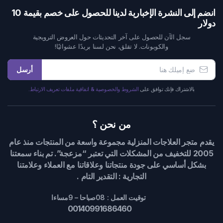
انضم إلى النشرة الإخبارية لدينا للحصول على خصم بقيمة 10
دولار
سجل الآن للحصول على آخر التحديثات حول العروض الترويجية
والكوبونات. لا تقلق، نحن لسنا بريدًا عشوائيًا!
أرسل
بالاشتراك فإنك توافق على
الشروط والخصوصية & اتفاقية ملفات تعريف الارتباط.
من نحن ؟
يقدم متجر العلاجات المنزلية مجموعة واسعة من المنتجات منذ عام
2005 للتخفيف من المشكلات التي تعتبر “مزعجة”. تم بناء سمعتنا
بشكل أساسي على جودة منتجاتنا وعلاقاتنا مع العملاء وعلامتنا
التجارية : التقدير التام .
توقيت العمل : 08صباحا – 9مساءا
00140991686460