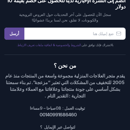
انضم إلى النشرة الإخبارية لدينا للحصول على خصم بقيمة 10
دولار
سجل الآن للحصول على آخر التحديثات حول العروض الترويجية
والكوبونات. لا تقلق، نحن لسنا بريدًا عشوائيًا!
أرسل
بالاشتراك فإنك توافق على
الشروط والخصوصية & اتفاقية ملفات تعريف الارتباط.
من نحن ؟
يقدم متجر العلاجات المنزلية مجموعة واسعة من المنتجات منذ عام
2005 للتخفيف من المشكلات التي تعتبر “مزعجة”. تم بناء سمعتنا
بشكل أساسي على جودة منتجاتنا وعلاقاتنا مع العملاء وعلامتنا
التجارية : التقدير التام .
توقيت العمل : 08صباحا – 9مساءا
00140991686460
لتواصل عبر الإيمايل ؟