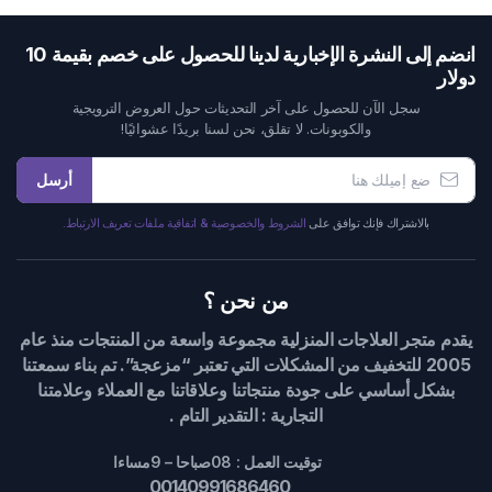
انضم إلى النشرة الإخبارية لدينا للحصول على خصم بقيمة 10
دولار
سجل الآن للحصول على آخر التحديثات حول العروض الترويجية
والكوبونات. لا تقلق، نحن لسنا بريدًا عشوائيًا!
أرسل
بالاشتراك فإنك توافق على
الشروط والخصوصية & اتفاقية ملفات تعريف الارتباط.
من نحن ؟
يقدم متجر العلاجات المنزلية مجموعة واسعة من المنتجات منذ عام
2005 للتخفيف من المشكلات التي تعتبر “مزعجة”. تم بناء سمعتنا
بشكل أساسي على جودة منتجاتنا وعلاقاتنا مع العملاء وعلامتنا
التجارية : التقدير التام .
توقيت العمل : 08صباحا – 9مساءا
00140991686460