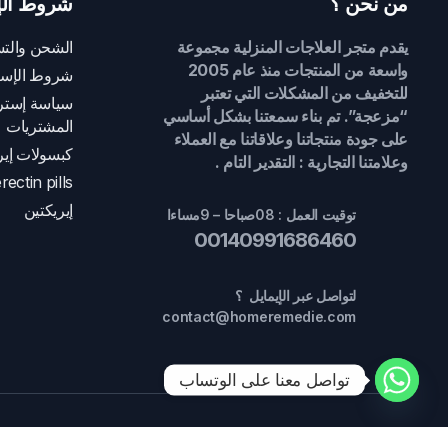
من نحن ؟
شروط الإ
يقدم متجر العلاجات المنزلية مجموعة
الشحن والتس
واسعة من المنتجات منذ عام 2005
شروط الإست
للتخفيف من المشكلات التي تعتبر
سياسة إسترج
“مزعجة”. تم بناء سمعتنا بشكل أساسي
المشتريات
على جودة منتجاتنا وعلاقاتنا مع العملاء
كبسولات إير
وعلامتنا التجارية : التقدير التام .
rectin pills
إيريكتين
توقيت العمل : 08صباحا – 9مساءا
00140991686460
لتواصل عبر الإيمايل ؟
contact@homeremedie.com
تواصل معنا على الوتساب