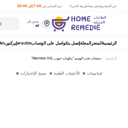
عن المتجر
تواصل معنا
طريقة الشراء
يتم الشحن من
7:00 إلى 23:00
نشحن إلى
all
الرئيسية
المتجر
المجلة
إتصل بنا
تواصل على الوتساب
erectin
إيركتين
tin
الرئيسية
منتجات تحت الوسم “مكونات حبوب Member XXL”
فيتامينات
الأعشاب الطبية
مسح الإختيارات