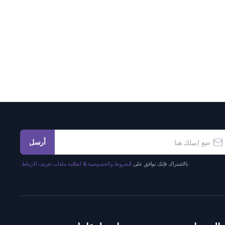
أرسل
بالاشتراك فإنك توافق على
الشروط والخصوصية & اتفاقية ملفات تعريف الارتباط.