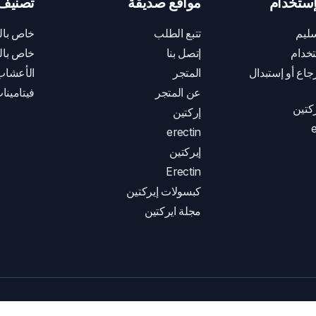
ستخدام
مواقع صديقة
تصنيف 
ليم
تتبع الطلب
خاص بال
خدام
إتصل بنا
خاص بال
اع أو إستبدال
المتجر
الأعشاب
عن المتجر
فيتامينا
كتين
إركتين
e
erectin
إيركتين
Erectin
كبسولات إيركتين
مجلة ايركتين