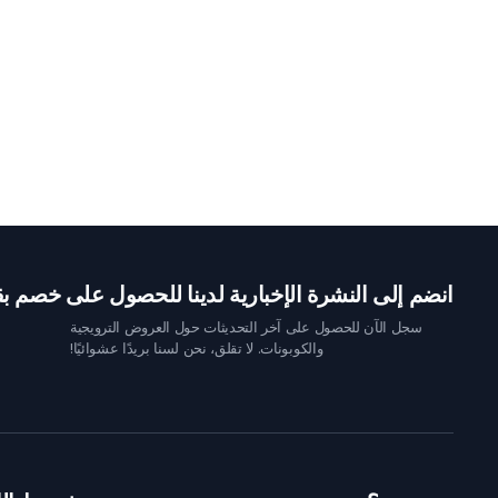
انضم إلى النشرة الإخبارية لدينا للحصول على خصم بقيمة 10 
سجل الآن للحصول على آخر التحديثات حول العروض الترويجية
والكوبونات. لا تقلق، نحن لسنا بريدًا عشوائيًا!