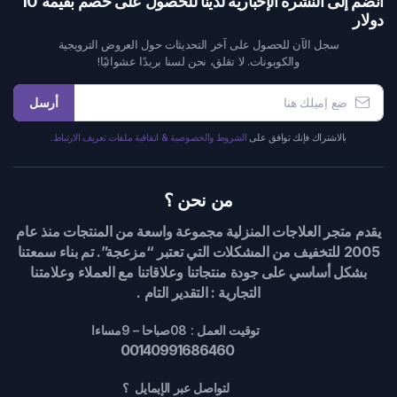
انضم إلى النشرة الإخبارية لدينا للحصول على خصم بقيمة 10
دولار
سجل الآن للحصول على آخر التحديثات حول العروض الترويجية
والكوبونات. لا تقلق، نحن لسنا بريدًا عشوائيًا!
أرسل
بالاشتراك فإنك توافق على
الشروط والخصوصية & اتفاقية ملفات تعريف الارتباط.
من نحن ؟
يقدم متجر العلاجات المنزلية مجموعة واسعة من المنتجات منذ عام
2005 للتخفيف من المشكلات التي تعتبر “مزعجة”. تم بناء سمعتنا
بشكل أساسي على جودة منتجاتنا وعلاقاتنا مع العملاء وعلامتنا
التجارية : التقدير التام .
توقيت العمل : 08صباحا – 9مساءا
00140991686460
لتواصل عبر الإيمايل ؟