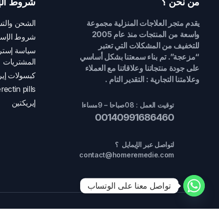
من نحن ؟
شروط الإ
يقدم متجر العلاجات المنزلية مجموعة
الشحن والتس
واسعة من المنتجات منذ عام 2005
شروط الإست
للتخفيف من المشكلات التي تعتبر
سياسة إسترج
“مزعجة”. تم بناء سمعتنا بشكل أساسي
المشتريات
على جودة منتجاتنا وعلاقاتنا مع العملاء
كبسولات إير
وعلامتنا التجارية : التقدير التام .
rectin pills
إيريكتين
توقيت العمل : 08صباحا – 9مساءا
00140991686460
لتواصل عبر الإيمايل ؟
contact@homeremedie.com
تواصل معنا على الوتساب