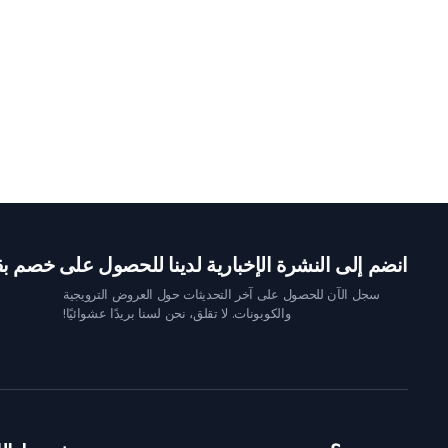
انضم إلى النشرة الإخبارية لدينا للحصول على خصم بقيمة 10 
سجل الآن للحصول على آخر التحديثات حول العروض الترويجية
والكوبونات. لا تقلق، نحن لسنا بريدًا عشوائيًا!