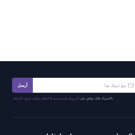
أرسل
بالاشتراك فإنك توافق على
الشروط والخصوصية & اتفاقية ملفات تعريف الارتباط.