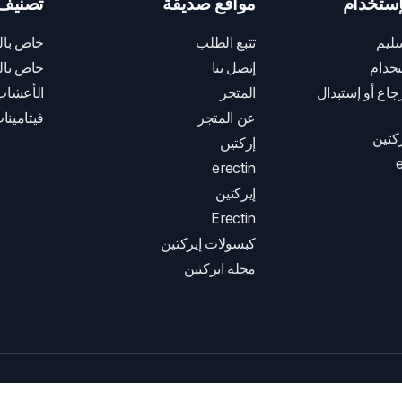
ستخدام
مواقع صديقة
تصنيف 
ليم
تتبع الطلب
خاص بال
خدام
إتصل بنا
خاص بال
اع أو إستبدال
المتجر
الأعشاب
عن المتجر
فيتامينا
كتين
إركتين
e
erectin
إيركتين
Erectin
كبسولات إيركتين
مجلة ايركتين