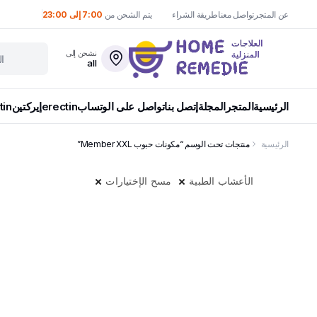
عن المتجر
تواصل معنا
طريقة الشراء
يتم الشحن من
7:00 إلى 23:00
نشحن إلى
all
الرئيسية
المتجر
المجلة
إتصل بنا
تواصل على الوتساب
erectin
إيركتين
tin
الرئيسية
منتجات تحت الوسم “مكونات حبوب Member XXL”
الأعشاب الطبية
مسح الإختيارات