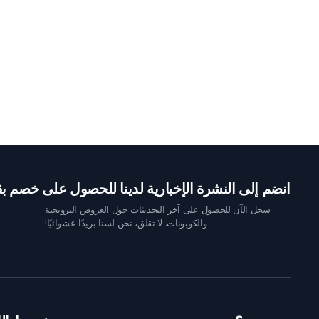
انضم إلى النشرة الإخبارية لدينا للحصول على خصم بقيمة 10 
سجل الآن للحصول على آخر التحديثات حول العروض الترويجية
والكوبونات. لا تقلق، نحن لسنا بريدًا عشوائيًا!