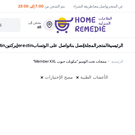
عن المتجر
تواصل معنا
طريقة الشراء
يتم الشحن من
7:00 إلى 23:00
نشحن إلى
all
الرئيسية
المتجر
المجلة
إتصل بنا
تواصل على الوتساب
erectin
إيركتين
tin
الرئيسية
منتجات تحت الوسم “مكونات حبوب Member XXL”
الأعشاب الطبية
مسح الإختيارات