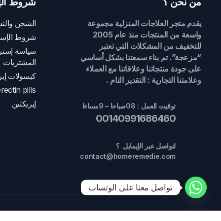
من نحن ؟
شروط الإ
يقدم متجر العلاجات المنزلية مجموعة
الشحن والتس
واسعة من المنتجات منذ عام 2005
شروط الإست
للتخفيف من المشكلات التي تعتبر
سياسة إسترج
“مزعجة”. تم بناء سمعتنا بشكل أساسي
المشتريات
على جودة منتجاتنا وعلاقاتنا مع العملاء
كبسولات إير
وعلامتنا التجارية : التقدير التام .
rectin pills
إيريكتين
توقيت العمل : 08صباحا – 9مساءا
00140991686460
لتواصل عبر الإيمايل ؟
contact@homeremedie.com
تواصل معنا على الوتساب