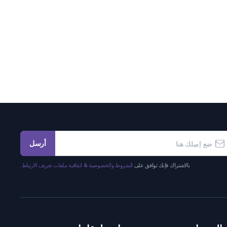
أرسل
بالاشتراك فإنك توافق على
الشروط والخصوصية & اتفاقية ملفات تعريف الارتباط.