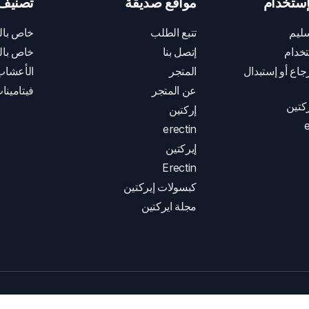
ستخدام
مواقع صديقة
تصنيف 
ليم
تتبع الطلب
خاص بال
خدام
إتصل بنا
خاص بال
اع أو إستبدال
المتجر
الأعشاب
عن المتجر
فيتامينا
كتين
إركتين
e
erectin
إيركتين
Erectin
كبسولات إيركتين
مجلة ايركتين