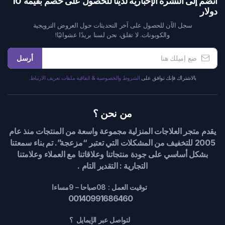
انضم إلى النشرة الإخبارية لدينا للحصول على خصم بقيمة 10
دولار
سجل الآن للحصول على آخر التحديثات حول العروض الترويجية
والكوبونات. لا تقلق، نحن لسنا بريدًا عشوائيًا!
أرسل
بالاشتراك فإنك توافق على
الشروط والخصوصية & اتفاقية ملفات تعريف الارتباط.
من نحن ؟
يقدم متجر العلاجات المنزلية مجموعة واسعة من المنتجات منذ عام
2005 للتخفيف من المشكلات التي تعتبر “مزعجة”. تم بناء سمعتنا
بشكل أساسي على جودة منتجاتنا وعلاقاتنا مع العملاء وعلامتنا
التجارية : التقدير التام .
توقيت العمل : 08صباحا – 9مساءا
00140991686460
لتواصل عبر الإيمايل ؟