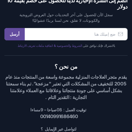
انضم إلى النشرة الإخبارية لدينا للحصول على خصم بقيمة 10
دولار
سجل الآن للحصول على آخر التحديثات حول العروض الترويجية
والكوبونات. لا تقلق، نحن لسنا بريدًا عشوائيًا!
أرسل
بالاشتراك فإنك توافق على
الشروط والخصوصية & اتفاقية ملفات تعريف الارتباط.
من نحن ؟
يقدم متجر العلاجات المنزلية مجموعة واسعة من المنتجات منذ عام
2005 للتخفيف من المشكلات التي تعتبر “مزعجة”. تم بناء سمعتنا
بشكل أساسي على جودة منتجاتنا وعلاقاتنا مع العملاء وعلامتنا
التجارية : التقدير التام .
توقيت العمل : 08صباحا – 9مساءا
00140991686460
لتواصل عبر الإيمايل ؟