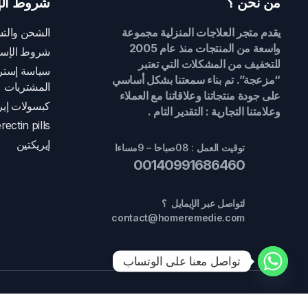
من نحن ؟
شروط الإ
يقدم متجر العلاجات المنزلية مجموعة
الشحن والتس
واسعة من المنتجات منذ عام 2005
شروط الإست
للتخفيف من المشكلات التي تعتبر
سياسة إسترج
“مزعجة”. تم بناء سمعتنا بشكل أساسي
المشتريات
على جودة منتجاتنا وعلاقاتنا مع العملاء
كبسولات إير
وعلامتنا التجارية : التقدير التام .
rectin pills
إيريكتين
توقيت العمل : 08صباحا – 9مساءا
00140991686460
لتواصل عبر الإيمايل ؟
contact@homeremedie.com
تواصل معنا على الوتساب