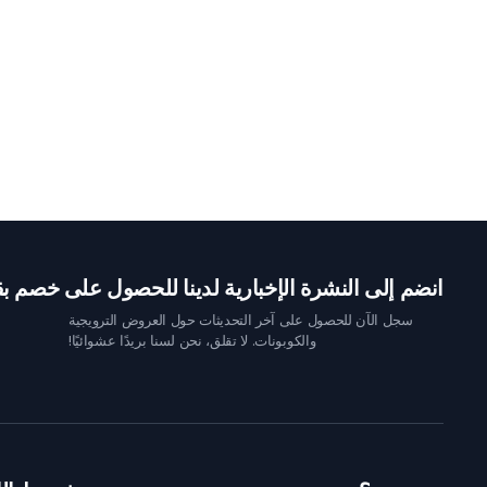
انضم إلى النشرة الإخبارية لدينا للحصول على خصم بقيمة 10 
سجل الآن للحصول على آخر التحديثات حول العروض الترويجية
والكوبونات. لا تقلق، نحن لسنا بريدًا عشوائيًا!