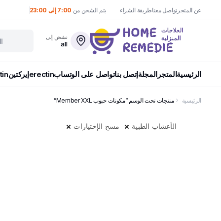
عن المتجر
تواصل معنا
طريقة الشراء
يتم الشحن من
7:00 إلى 23:00
نشحن إلى
all
الرئيسية
المتجر
المجلة
إتصل بنا
تواصل على الوتساب
erectin
إيركتين
tin
الرئيسية
منتجات تحت الوسم “مكونات حبوب Member XXL”
الأعشاب الطبية
مسح الإختيارات