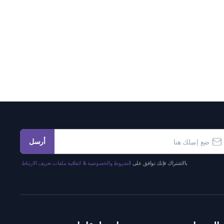
أرسل
بالاشتراك فإنك توافق على
الشروط والخصوصية & اتفاقية ملفات تعريف الارتباط.