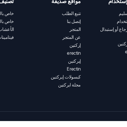
ستخدام
مواقع صديقة
تصنيف 
ليم
تتبع الطلب
خاص بال
خدام
إتصل بنا
خاص بال
اع أو إستبدال
المتجر
الأعشاب
عن المتجر
فيتامينا
كتين
إركتين
e
erectin
إيركتين
Erectin
كبسولات إيركتين
مجلة ايركتين