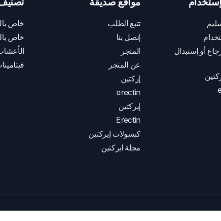
ستخدام
مواقع صديقة
تصنيف 
ليم
تتبع الطلب
خاص بال
خدام
إتصل بنا
خاص بال
اع أو إستبدال
المتجر
الأعشاب
عن المتجر
فيتامينا
كتين
إركتين
e
erectin
إيركتين
Erectin
كبسولات إيركتين
مجلة ايركتين