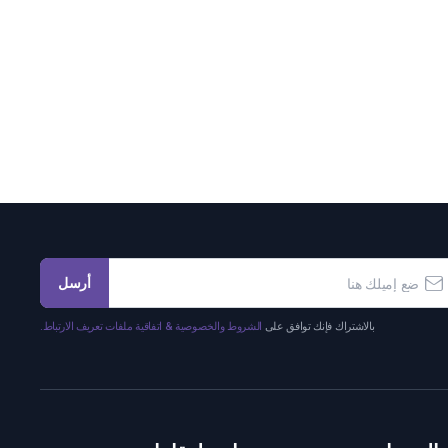
أرسل
بالاشتراك فإنك توافق على
الشروط والخصوصية & اتفاقية ملفات تعريف الارتباط.