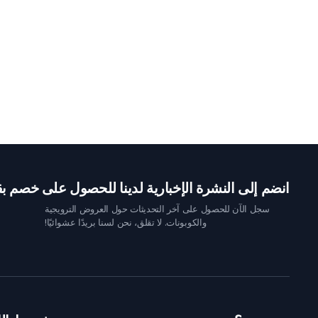
انضم إلى النشرة الإخبارية لدينا للحصول على خصم بقيمة 10 
سجل الآن للحصول على آخر التحديثات حول العروض الترويجية
والكوبونات. لا تقلق، نحن لسنا بريدًا عشوائيًا!