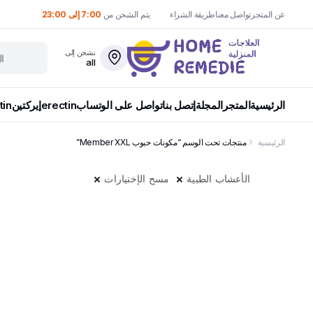
عن المتجر
تواصل معنا
طريقة الشراء
يتم الشحن من
7:00 إلى 23:00
نشحن إلى
all
الرئيسية
المتجر
المجلة
إتصل بنا
تواصل على الوتساب
erectin
إيركتين
tin
الرئيسية
منتجات تحت الوسم “مكونات حبوب Member XXL”
الأعشاب الطبية
مسح الإختيارات