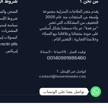
من نحن ؟
شروط الإ
يقدم متجر العلاجات المنزلية مجموعة
الشحن والتس
واسعة من المنتجات منذ عام 2005
شروط الإست
للتخفيف من المشكلات التي تعتبر
سياسة إسترج
“مزعجة”. تم بناء سمعتنا بشكل أساسي
المشتريات
على جودة منتجاتنا وعلاقاتنا مع العملاء
كبسولات إير
وعلامتنا التجارية : التقدير التام .
rectin pills
إيريكتين
توقيت العمل : 08صباحا – 9مساءا
00140991686460
لتواصل عبر الإيمايل ؟
contact@homeremedie.com
تواصل معنا على الوتساب