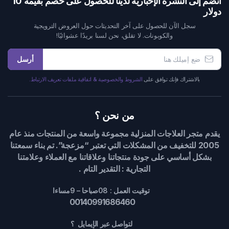
انضم إلى النشرة الإخبارية لدينا للحصول على خصم بقيمة 10
دولار
سجل الآن للحصول على آخر التحديثات حول العروض الترويجية
والكوبونات. لا تقلق، نحن لسنا بريدًا عشوائيًا!
أرسل
بالاشتراك فإنك توافق على
الشروط والخصوصية & اتفاقية ملفات تعريف الارتباط.
من نحن ؟
يقدم متجر العلاجات المنزلية مجموعة واسعة من المنتجات منذ عام
2005 للتخفيف من المشكلات التي تعتبر “مزعجة”. تم بناء سمعتنا
بشكل أساسي على جودة منتجاتنا وعلاقاتنا مع العملاء وعلامتنا
التجارية : التقدير التام .
توقيت العمل : 08صباحا – 9مساءا
00140991686460
لتواصل عبر الإيمايل ؟