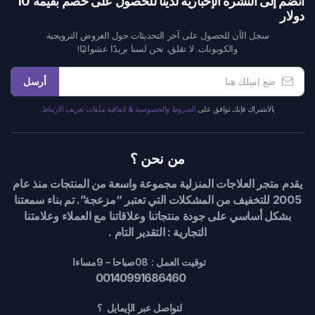
انضم إلى النشرة الإخبارية لدينا للحصول على خصم بقيمة 10
دولار
سجل الآن للحصول على آخر التحديثات حول العروض الترويجية
والكوبونات. لا تقلق، نحن لسنا بريدًا عشوائيًا!
أرسل
بالاشتراك فإنك توافق على
الشروط والخصوصية & اتفاقية ملفات تعريف الارتباط.
من نحن ؟
يقدم متجر العلاجات المنزلية مجموعة واسعة من المنتجات منذ عام
2005 للتخفيف من المشكلات التي تعتبر “مزعجة”. تم بناء سمعتنا
بشكل أساسي على جودة منتجاتنا وعلاقاتنا مع العملاء وعلامتنا
التجارية : التقدير التام .
توقيت العمل : 08صباحا – 9مساءا
00140991686460
لتواصل عبر الإيمايل ؟