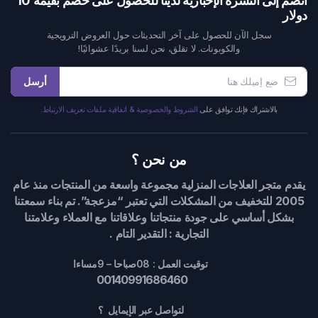
انضم إلى النشرة الإخبارية لدينا للحصول على خصم بقيمة 10
دولار
سجل الآن للحصول على آخر التحديثات حول العروض الترويجية
والكوبونات. لا تقلق، نحن لسنا بريدًا عشوائيًا!
أرسل
بالاشتراك فإنك توافق على
الشروط والخصوصية & اتفاقية ملفات تعريف الارتباط.
من نحن ؟
يقدم متجر العلاجات المنزلية مجموعة واسعة من المنتجات منذ عام
2005 للتخفيف من المشكلات التي تعتبر “مزعجة”. تم بناء سمعتنا
بشكل أساسي على جودة منتجاتنا وعلاقاتنا مع العملاء وعلامتنا
التجارية : التقدير التام .
توقيت العمل : 08صباحا – 9مساءا
00140991686460
لتواصل عبر الإيمايل ؟