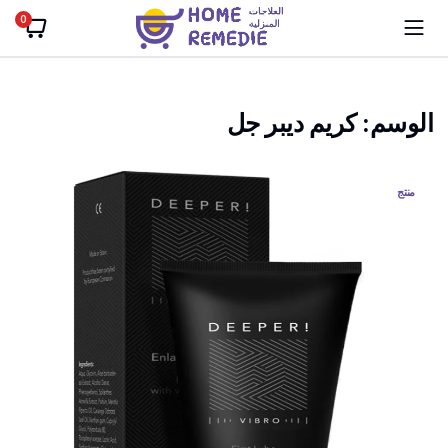
0
الوسم:
كريم ديبر جل
منتج