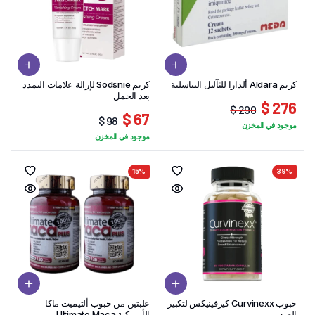
كريم Aldara ألدارا للثآليل التناسلية
كريم Sodsnie لإزالة علامات التمدد
بعد الحمل
276 $
290 $
67 $
السعر
السعر
98 $
موجود في المخزن
السعر
السعر
الحالي
الأصلي
موجود في المخزن
الحالي
الأصلي
هو:
هو:
هو:
هو:
290 $.
276 $.
15%
39%
98 $.
67 $.
حبوب Curvinexx كيرفينيكس لتكبير
علبتين من حبوب ألتيميت ماكا
الصدر
الأمريكية Ultimate Maca