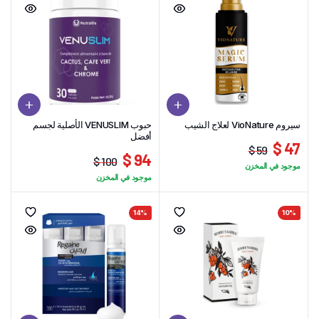
سيروم VioNature لعلاج الشيب
حبوب VENUSLIM الأصلية لجسم
أفضل
47 $
59 $
94 $
السعر
السعر
100 $
موجود في المخزن
السعر
السعر
الحالي
الأصلي
موجود في المخزن
الحالي
الأصلي
هو:
هو:
هو:
هو:
47 $.
59 $.
14%
10%
100 $.
94 $.