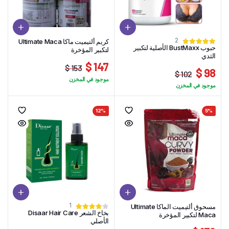
2
كريم ألتيميت ماكا Ultimate Maca
حبوب BustMaxx الأصلية لتكبير
لتكبير المؤخرة
الثدي
147 $
153 $
98 $
102 $
السعر
السعر
موجود في المخزن
السعر
السعر
الحالي
الأصلي
موجود في المخزن
الحالي
الأصلي
هو:
هو:
هو:
هو:
153 $.
147 $.
12%
5%
102 $.
98 $.
1
مسحوق ألتيميت الماكا Ultimate
بخاخ الشعر Disaar Hair Care
Maca لتكبير المؤخرة
الأصلي