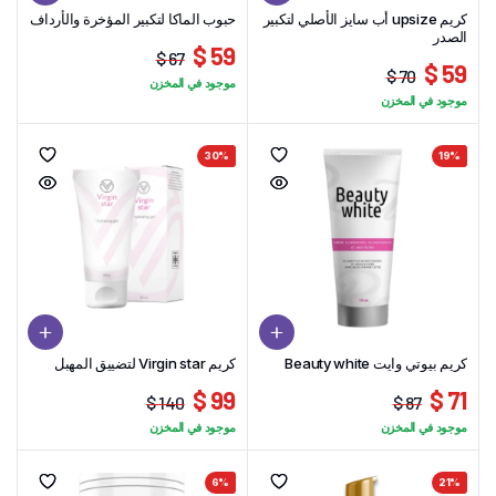
كريم upsize أب سايز الأصلي لتكبير
حبوب الماكا لتكبير المؤخرة والأرداف
الصدر
59 $
67 $
59 $
السعر
السعر
70 $
موجود في المخزن
السعر
السعر
الحالي
الأصلي
موجود في المخزن
الحالي
الأصلي
هو:
هو:
هو:
هو:
67 $.
59 $.
30%
19%
70 $.
59 $.
كريم بيوتي وايت Beauty white
كريم Virgin star لتضييق المهبل
99 $
71 $
140 $
87 $
السعر
السعر
السعر
السعر
موجود في المخزن
موجود في المخزن
الحالي
الأصلي
الحالي
الأصلي
هو:
هو:
هو:
هو:
6%
21%
140 $.
99 $.
87 $.
71 $.