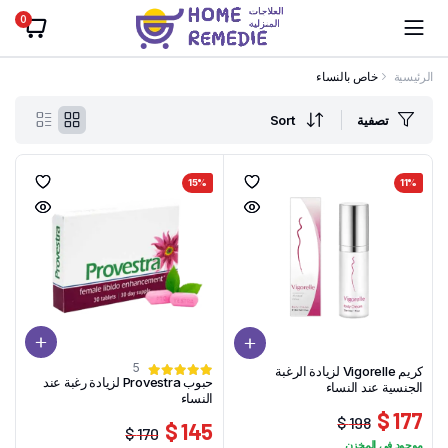
0
الرئيسية
خاص بالنساء
تصفية
Sort
15%
11%
5
كريم Vigorelle لزيادة الرغبة
حبوب Provestra لزيادة رغبة عند
الجنسية عند النساء
النساء
177 $
198 $
145 $
170 $
السعر
السعر
موجود في المخزن