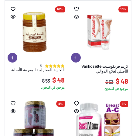
هو:
هو:
هو:
هو:
780 $.
677 $.
10%
10%
35 $.
22 $.
6
كريم فريكوسيت Varikosette
اللحسة الصحراوية المغربية الأصلية
الأصلي لعلاج الدوالي
48 $
48 $
53 $
53 $
السعر
السعر
السعر
السعر
موجود في المخزن
موجود في المخزن
الحالي
الأصلي
الحالي
الأصلي
هو:
هو:
هو:
هو:
48 $.
53 $.
4%
4%
48 $.
53 $.