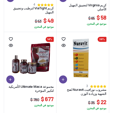
4
كريم Virginia لتضييق المهبل
كريم ViaTight لترطيب وتضييق
الأصلي
المهبل
58 $
65 $
49 $
53 $
السعر
السعر
موجود في المخزن
السعر
السعر
الحالي
الأصلي
موجود في المخزن
الحالي
الأصلي
هو:
هو:
هو:
هو:
65 $.
58 $.
14%
38%
49 $.
53 $.
3
مجموعة Ultimate Maca الأمريكية
مشروب نورافيت Nuravit لفتح
لتكبير المؤخرة
الشهية وزيادة الوزن
677 $
780 $
22 $
35 $
السعر
السعر
موجود في المخزن
السعر
السعر
الحالي
الأصلي
موجود في المخزن
الحالي
الأصلي