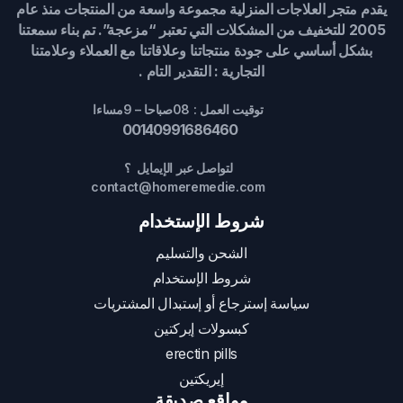
يقدم متجر العلاجات المنزلية مجموعة واسعة من المنتجات منذ عام
2005 للتخفيف من المشكلات التي تعتبر “مزعجة”. تم بناء سمعتنا
بشكل أساسي على جودة منتجاتنا وعلاقاتنا مع العملاء وعلامتنا
التجارية : التقدير التام .
توقيت العمل : 08صباحا – 9مساءا
00140991686460
لتواصل عبر الإيمايل ؟
contact@homeremedie.com
شروط الإستخدام
الشحن والتسليم
شروط الإستخدام
سياسة إسترجاع أو إستبدال المشتريات
كبسولات إيركتين
erectin pills
إيريكتين
مواقع صديقة