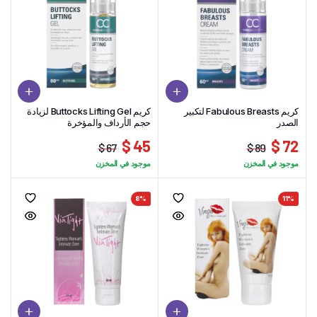
كريم Fabulous Breasts لتكبير
كريم Buttocks Lifting Gel لزيادة
الصدر
حجم الأرداف والمؤخرة
45 $
72 $
67 $
89 $
السعر
السعر
السعر
السعر
موجود في المخزن
موجود في المخزن
الحالي
الأصلي
الحالي
الأصلي
هو:
هو:
هو:
هو:
8%
11%
45 $.
67 $.
89 $.
72 $.