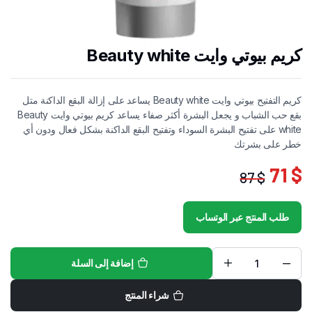
كريم بيوتي وايت Beauty white
كريم التفتيح بيوتي وايت Beauty white يساعد على إزالة البقع الداكنة متل
بقع حب الشباب و يجعل البشرة أكثر صفاء يساعد كريم بيوتي وايت Beauty
white على تفتيح البشرة السوداء وتفتيح البقع الداكنة بشكل فعال ودون أي
خطر على بشرتك
71
$
87
$
السعر
السعر
الحالي
الأصلي
طلب المنتج عبر الوتساب
هو:
هو:
87 $.
71 $.
إضافة إلى السلة
كريم
بيوتي
وايت
شراء المنتج
Beauty
white