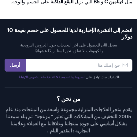
مثل
فيتامين C و B5
التي تزيل
البقع الداكنة
على الجسم والوجه.
انضم إلى النشرة الإخبارية لدينا للحصول على خصم بقيمة 10
دولار
سجل الآن للحصول على آخر التحديثات حول العروض الترويجية
والكوبونات. لا تقلق، نحن لسنا بريدًا عشوائيًا!
أرسل
بالاشتراك فإنك توافق على
الشروط والخصوصية & اتفاقية ملفات تعريف الارتباط.
من نحن ؟
يقدم متجر العلاجات المنزلية مجموعة واسعة من المنتجات منذ عام
2005 للتخفيف من المشكلات التي تعتبر “مزعجة”. تم بناء سمعتنا
بشكل أساسي على جودة منتجاتنا وعلاقاتنا مع العملاء وعلامتنا
التجارية : التقدير التام .