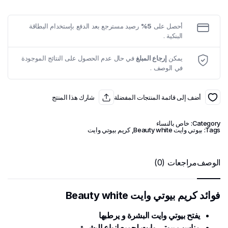
quantity
أحصل على
5%
رصيد مسترجع بعد الدفع بإستخدام البطاقة
البنكية .
يمكن
إرجاع المبلغ
في حال عدم الحصول على النتائج الموجودة
في الوصف .
أضف إلى قائمة المنتجات المفضلة
شارك هذا المنتج
Category:
خاص بالنساء
Tags:
بيوتي وايت Beauty white
,
كريم بيوتي وايت
الوصف
مراجعات (0)
فوائد كريم بيوتي وايت Beauty white
يفتح بيوتي وايت البشرة و يرطبها
مناسب بيوتي وايت لجميع انواع البشرة