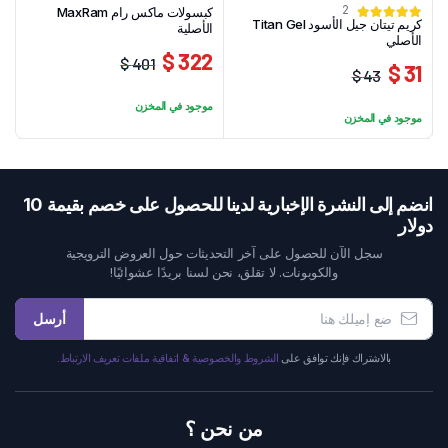
2
كبسولات ماكس رام MaxRam
كريم تيتان جيل الأسود Titan Gel
الأصلية
الأصلي
322 $
401 $
31 $
43 $
السعر
السعر
السعر
السعر
الحالي
الأصلي
موجود في المخزن
الحالي
الأصلي
موجود في المخزن
هو:
هو:
هو:
هو:
322 $.
401 $.
43 $.
31 $.
انضم إلى النشرة الإخبارية لدينا للحصول على خصم بقيمة 10
دولار
سجل الآن للحصول على آخر التحديثات حول العروض الترويجية
والكوبونات. لا تقلق، نحن لسنا بريدًا عشوائيًا!
أرسل
بالاشتراك فإنك توافق على
الشروط والخصوصية & اتفاقية ملفات تعريف الارتباط.
من نحن ؟