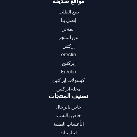
مواقع صديقة
تتبع الطلب
إتصل بنا
المتجر
عن المتجر
إركتين
erectin
إيركتين
Erectin
كبسولات إيركتين
مجلة ايركتين
تصنيف المنتجات
خاص بالرجال
خاص بالنساء
الأعشاب الطبية
فيتامينات