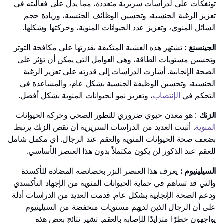
تونغكات علي لدراسات سريرية متعددة، مما يدل على فعاليته في
تعزيز الرغبة الجنسية، وتحسين الوظائف الجنسية، وزيادة حجم
السائل المنوي، وتعزيز عدد الحيوانات المنوية، وحركتها وشكلها.
الجينسنغ :
تشتهر هذه العشبة المتكيفة بقدرتها على مكافحة التوتر
وتحسين مستويات الطاقة، وهي العوامل التي يمكن أن تؤثر على
الصحة الإنجابية. أشارت الدراسات إلى قدرته على تعزيز الرغبة
الجنسية، وتحسين الوظيفة الجنسية بشكل عام، والمساعدة في
التحكم في
الإنتصاب
، وتعزيز نمو الحيوانات المنوية بشكل أفضل.
الزنك
: هو معدن حيوي ضروري للتطور الصحي وحركة الحيوانات
المنوية
. أثبتت العديد من الدراسات السريرية أن نقص الزنك يرتبط
بضعف صحة الحيوانات المنوية والعقم عند الرجال. أي مكمل شامل
للعقم عند الذكور لن يكون مكتملاً بدون هذا العنصر الأساسي.
السيلينيوم :
يعرف هذا العنصر النزر بخصائصه المضادة للأكسدة
والتي قد تساهم في حماية الحيوانات المنوية من الإجهاد التأكسدي
ودعم الصحة الإنجابية بشكل عام. قدمت العديد من الدراسات أدلة
على أن الرجال الذين لديهم مستويات منخفضة من السيلينيوم
يواجهون خطرًا متزايدًا للإصابة بالعقم. تشير نتائج بعض هذه