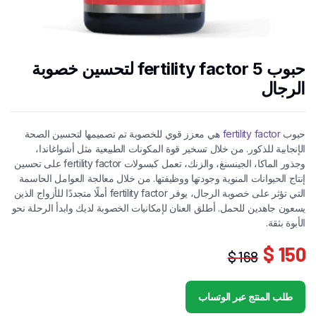
حبوب 5 fertility factor لتحسين خصوبة
الرجال
حبوب
fertility factor
هي معزز قوي للخصوبة تم تصميمها لتحسين الصحة
الإنجابية للذكور. من خلال تسخير قوة المكونات الطبيعية مثل أشواغاندا،
وجذور الماكا، الجينسنغ، والزنك، تعمل كبسولات fertility factor على تحسين
إنتاج الحيوانات المنوية وجودتها ووظيفتها. من خلال معالجة العوامل الحاسمة
التي تؤثر على خصوبة الرجال، يوفر fertility factor أملًا متجددًا للأزواج الذين
يسعون جاهدين للحمل. أطلق العنان لإمكانيات الخصوبة لديك وابدأ الرحلة نحو
الأبوة بثقة.
150 $
168 $
السعر
السعر
الحالي
الأصلي
طلب المنتج عبر الوتساب
هو:
هو: