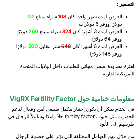
التسعير :
العرض لمدة شهر واحد: كان
108
شراء بمبلغ
102
دولارًا ووفر 6 دولارات
العرض لمدة 3 أشهر: كان
324
شراء بمبلغ
260
دولارًا
ووفر 64 دولارًا
العرض لمدة 6 أشهر: كان
648
شترِ مقابل
500
دولارًا
ووفر 148 دولارًا
لفترة محدودة: شحن مجاني للطلبات داخل الولايات المتحدة
الأمريكية القارية.
معلومات ختامية حول VigRX Fertility Factor
في الختام يمكن أن يكون إختيار مكمل طبيعي آمن وفعال لدعم
الخصوبة مثل حبوب fertility factor حلاً واعدًا وشاملاً للرجال في
طريقهم إلى الأبوة.
من خلال فهم العوامل المختلفة التي تؤثر على خصوبة الرجال