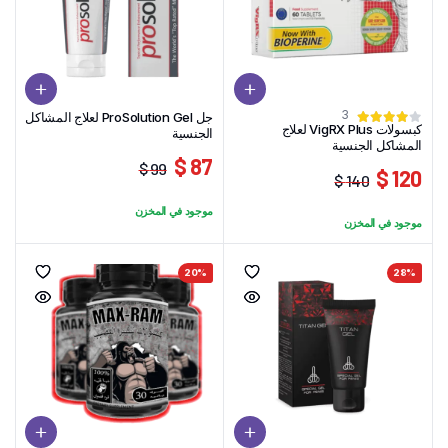
3
جل ProSolution Gel لعلاج المشاكل
كبسولات VigRX Plus لعلاج
الجنسية
المشاكل الجنسية
87 $
99 $
120 $
140 $
السعر
السعر
السعر
السعر
الحالي
الأصلي
موجود في المخزن
الحالي
الأصلي
موجود في المخزن
هو:
هو:
هو:
هو:
99 $.
87 $.
140 $.
120 $.
20%
28%