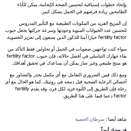
وإتخاذ خطوات إستباقية لتحسين الصحة الإنجابية، يمكن للآباء
الطامحين زيادة فرصهم في الحمل بشكل كبير.
إن المزيج الفريد من المكونات الطبيعية مع التأثير المدروس
لتحسين عدد الحيوانات المنوية وجودتها وسرعة حركتها يجعل حبوب
fertility factor خيارا آمنا للذكور الذين يسعون إلى تعزيز الخصوبة.
سواء كنت تواجهين صعوبات في الحمل أو تحاولين فقط التأكد من
بقاء جهازك التناسلي في أفضل حالاته، فإن حبوب fertility factor
هو منتج طبيعي وغير ضار يمكن أن يساعدك في تحقيق أهدافك.
ومع ذلك فمن الضروري التعامل مع أي مكمل بحذر والتشاور مع
أخصائي الرعاية الصحية قبل دمجه في روتينك. كما هو الحال مع أي
رحلة فإن الطريق إلى الأبوة فريد لكل فرد، وقد يقدم fertility
factor دعما قيما على هذا الطريق.
شاهد أيضا :
سرطان الخصية
قد يعجبك أيضاً