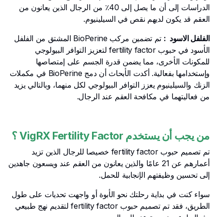
الدراسات إلى أن ما يصل إلى 40٪ من الرجال الذين يعانون من
العقم قد يكون لديهم نقص في السيلينيوم.
الفلفل الاسود :
تم تضمين مركب BioPerine المشتق من الفلفل
الأسود في حبوب fertility factor لتعزيز التوافر البيولوجي
للمكونات الأخرى، مما يضمن قدرة الجسم على إمتصاصها
وإستخدامها بفعالية. أكدت الأبحاث أن دمج BioPerine في مكملات
الزنك والسيلينيوم يعزز التوافر البيولوجي لكل منهما، وبالتالي يزيد
من فعاليتهما في مكافحة العقم عند الرجال.
من يجب أن يستخدم VigRX Fertility Factor ؟
تم تصميم حبوب fertility factor خصيصا للرجال الذين تزيد
أعمارهم عن 21 عامًا والذين يعانون من العقم عند ويسعون جاهدين
إلى تحسين وظيفتهم الإنجابية للحمل.
سواء كنت في بداية رحلتك نحو الأبوة أو واجهت تحديات على طول
الطريق، فقد تم تصميم حبوب fertility factor لتقديم نهج طبيعي