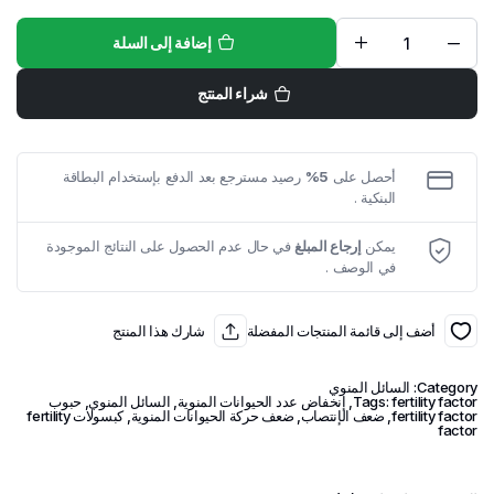
168 $.
150 $.
إضافة إلى السلة
حبوب
5
fertility
شراء المنتج
factor
لتحسين
خصوبة
الرجال
quantity
أحصل على
5%
رصيد مسترجع بعد الدفع بإستخدام البطاقة
البنكية .
يمكن
إرجاع المبلغ
في حال عدم الحصول على النتائج الموجودة
في الوصف .
أضف إلى قائمة المنتجات المفضلة
شارك هذا المنتج
Category:
السائل المنوي
fertility factor
Tags:
,
إنخفاض عدد الحيوانات المنوية
,
السائل المنوي
,
حبوب
fertility factor
,
ضعف الإنتصاب
,
ضعف حركة الحيوانات المنوية
,
كبسولات fertility
factor