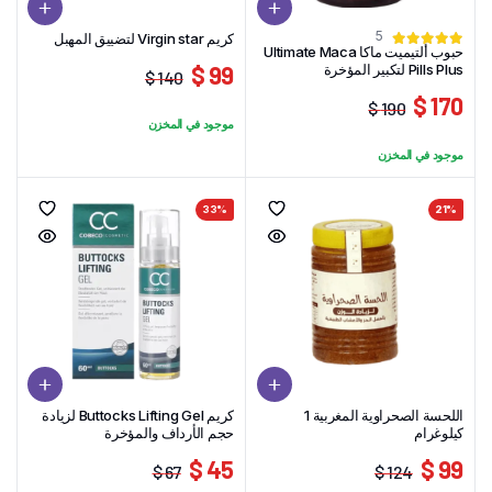
5
كريم Virgin star لتضييق المهبل
حبوب ألتيميت ماكا Ultimate Maca
Pills Plus لتكبير المؤخرة
99 $
140 $
السعر
السعر
170 $
190 $
الحالي
الأصلي
السعر
السعر
موجود في المخزن
هو:
هو:
الحالي
الأصلي
موجود في المخزن
140 $.
99 $.
هو:
هو:
190 $.
170 $.
33%
21%
اللحسة الصحراوية المغربية 1
كريم Buttocks Lifting Gel لزيادة
كيلوغرام
حجم الأرداف والمؤخرة
45 $
99 $
67 $
124 $
السعر
السعر
السعر
السعر