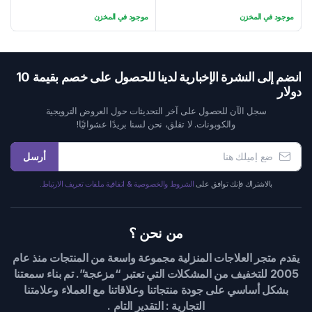
الحالي
الأصلي
الحالي
الأصلي
موجود في المخزن
موجود في المخزن
هو:
هو:
هو:
هو:
45 $.
67 $.
124 $.
99 $.
انضم إلى النشرة الإخبارية لدينا للحصول على خصم بقيمة 10
دولار
سجل الآن للحصول على آخر التحديثات حول العروض الترويجية
والكوبونات. لا تقلق، نحن لسنا بريدًا عشوائيًا!
أرسل
بالاشتراك فإنك توافق على
الشروط والخصوصية & اتفاقية ملفات تعريف الارتباط.
من نحن ؟
يقدم متجر العلاجات المنزلية مجموعة واسعة من المنتجات منذ عام
2005 للتخفيف من المشكلات التي تعتبر “مزعجة”. تم بناء سمعتنا
بشكل أساسي على جودة منتجاتنا وعلاقاتنا مع العملاء وعلامتنا
التجارية : التقدير التام .