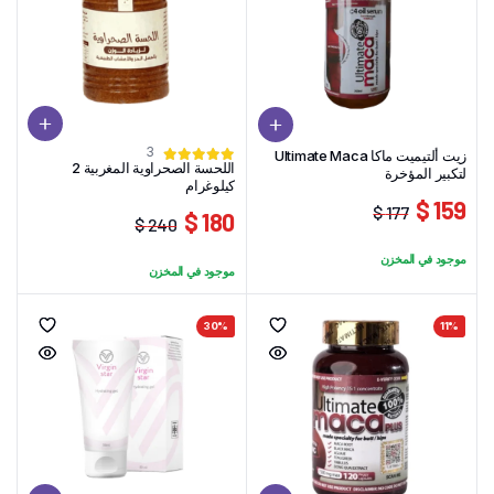
3
زيت ألتيميت ماكا Ultimate Maca
اللحسة الصحراوية المغربية 2
لتكبير المؤخرة
كيلوغرام
159 $
177 $
180 $
240 $
السعر
السعر
السعر
السعر
الحالي
الأصلي
موجود في المخزن
الحالي
الأصلي
موجود في المخزن
هو:
هو:
هو:
هو:
177 $.
159 $.
240 $.
180 $.
30%
11%