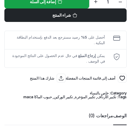
إضافة إلى السلة
حبوب
الماكا
لتكبير
شراء المنتج
المؤخرة
والأرداف
quantity
أحصل على
5%
رصيد مسترجع بعد الدفع بإستخدام البطاقة
البنكية .
يمكن
إرجاع المبلغ
في حال عدم الحصول على النتائج الموجودة
في الوصف .
أضف إلى قائمة المنتجات المفضلة
شارك هذا المنتج
Category:
خاص بالنساء
Tags:
تكبير الأرداف
,
تكبير المؤخرة
,
تكبير الوركين
,
حبوب الماكا maca
الوصف
مراجعات (0)