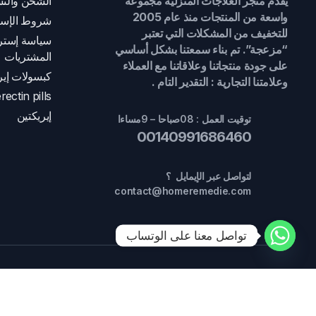
يقدم متجر العلاجات المنزلية مجموعة
الشحن والتس
واسعة من المنتجات منذ عام 2005
شروط الإست
للتخفيف من المشكلات التي تعتبر
سياسة إسترج
“مزعجة”. تم بناء سمعتنا بشكل أساسي
المشتريات
على جودة منتجاتنا وعلاقاتنا مع العملاء
كبسولات إير
وعلامتنا التجارية : التقدير التام .
rectin pills
إيريكتين
توقيت العمل : 08صباحا – 9مساءا
00140991686460
لتواصل عبر الإيمايل ؟
contact@homeremedie.com
تواصل معنا على الوتساب
جميع الحقوق محفوظة 2024 ©
العلاجات المنزلية