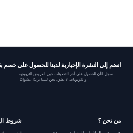
انضم إلى النشرة الإخبارية لدينا للحصول على خصم بقيمة 10 
سجل الآن للحصول على آخر التحديثات حول العروض الترويجية
والكوبونات. لا تقلق، نحن لسنا بريدًا عشوائيًا!
من نحن ؟
شروط الإ