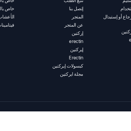
ليم
تتبع الطلب
خاص بال
خدام
إتصل بنا
خاص بال
اع أو إستبدال
المتجر
الأعشاب
عن المتجر
فيتامينا
كتين
إركتين
e
erectin
إيركتين
Erectin
كبسولات إيركتين
مجلة ايركتين