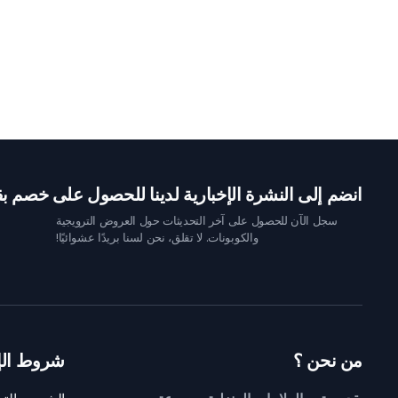
انضم إلى النشرة الإخبارية لدينا للحصول على خصم بقيمة 10 
سجل الآن للحصول على آخر التحديثات حول العروض الترويجية
والكوبونات. لا تقلق، نحن لسنا بريدًا عشوائيًا!
من نحن ؟
شروط الإ