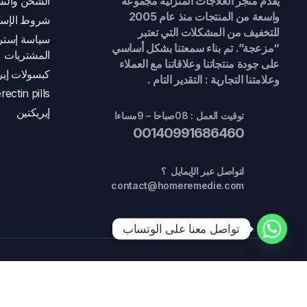
يقدم متجر العلاجات المنزلية مجموعة
الشحن والتس
واسعة من المنتجات منذ عام 2005
شروط الإست
للتخفيف من المشكلات التي تعتبر
سياسة إسترج
“مزعجة”. تم بناء سمعتنا بشكل أساسي
المشتريات
على جودة منتجاتنا وعلاقاتنا مع العملاء
كبسولات إير
وعلامتنا التجارية : التقدير التام .
rectin pills
إيريكتين
توقيت العمل : 08صباحا – 9مساءا
00140991686460
لتواصل عبر الإيمايل ؟
contact@homeremedie.com
تواصل معنا على الوتساب
جميع الحقوق محفوظة 2024 ©
العلاجات المنزلية