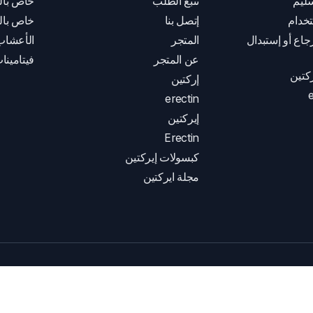
ليم
تتبع الطلب
خاص بال
خدام
إتصل بنا
خاص بال
اع أو إستبدال
المتجر
الأعشاب
عن المتجر
فيتامينا
كتين
إركتين
e
erectin
إيركتين
Erectin
كبسولات إيركتين
مجلة ايركتين