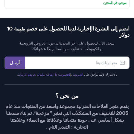
السعر
السعر
موجود في المخزن
الحالي
الأصلي
هو:
هو:
198 $.
186 $.
انضم إلى النشرة الإخبارية لدينا للحصول على خصم بقيمة 10
دولار
سجل الآن للحصول على آخر التحديثات حول العروض الترويجية
والكوبونات. لا تقلق، نحن لسنا بريدًا عشوائيًا!
أرسل
بالاشتراك فإنك توافق على
الشروط والخصوصية & اتفاقية ملفات تعريف الارتباط.
من نحن ؟
يقدم متجر العلاجات المنزلية مجموعة واسعة من المنتجات منذ عام
2005 للتخفيف من المشكلات التي تعتبر “مزعجة”. تم بناء سمعتنا
بشكل أساسي على جودة منتجاتنا وعلاقاتنا مع العملاء وعلامتنا
التجارية : التقدير التام .