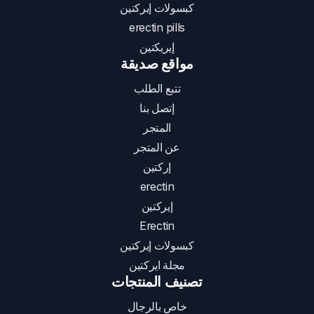
كبسولات إيركتين
erectin pills
إيريكتين
مواقع صديقة
تتبع الطلب
إتصل بنا
المتجر
عن المتجر
إركتين
erectin
إيركتين
Erectin
كبسولات إيركتين
مجلة ايركتين
تصنيف المنتجات
خاص بالرجال