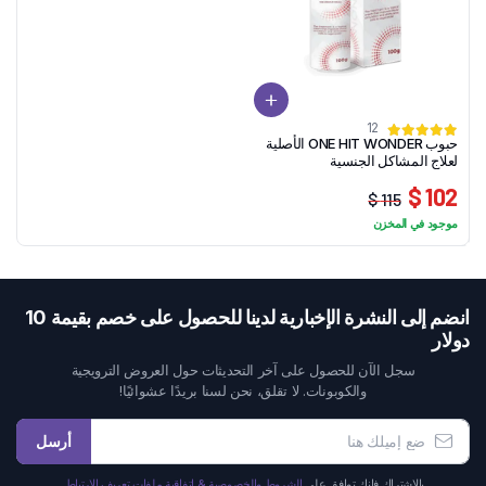
12
حبوب ONE HIT WONDER الأصلية
لعلاج المشاكل الجنسية
102 $
115 $
السعر
السعر
موجود في المخزن
الحالي
الأصلي
هو:
هو:
102 $.
115 $.
انضم إلى النشرة الإخبارية لدينا للحصول على خصم بقيمة 10
دولار
سجل الآن للحصول على آخر التحديثات حول العروض الترويجية
والكوبونات. لا تقلق، نحن لسنا بريدًا عشوائيًا!
أرسل
بالاشتراك فإنك توافق على
الشروط والخصوصية & اتفاقية ملفات تعريف الارتباط.