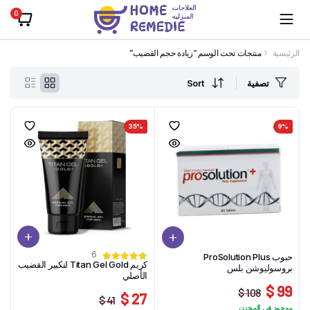
0
الرئيسية
منتجات تحت الوسم “زيادة حجم القضيب”
تصفية
Sort
35%
9%
6
حبوب ProSolution Plus
كريم Titan Gel Gold لتكبير القضيب
بروسوليوشن بلس
الأصلي
99 $
108 $
27 $
41 $
السعر
السعر
موجود في المخزن